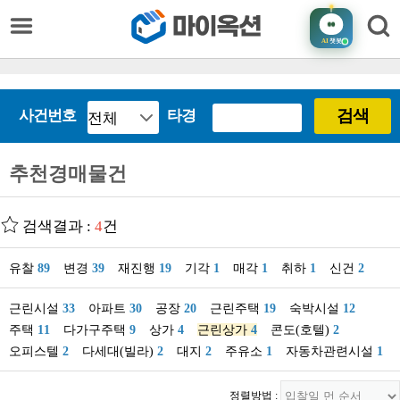
AI
챗봇
검색
사건번호
타경
추천경매물건
검색결과 :
4
건
유찰
89
변경
39
재진행
19
기각
1
매각
1
취하
1
신건
2
근린시설
33
아파트
30
공장
20
근린주택
19
숙박시설
12
주택
11
다가구주택
9
상가
4
근린상가
4
콘도(호텔)
2
오피스텔
2
다세대(빌라)
2
대지
2
주유소
1
자동차관련시설
1
정렬방법 :