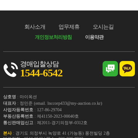
회사소개
업무제휴
오시는길
개인정보처리방침
이용약관
경매입찰상담
1544-6542
상호명
: 마이옥션
대표자
: 정민준 (email. lnccorp433@my-auction.co.kr)
사업자등록번호
: 127-86-29704
부동산등록번호
: 제41150-2023-00040호
통신판매업신고
: 제2011-경기의정부-0312호
본사
: 경기도 의정부시 녹양로 41 (가능동) 풍전빌딩 2층