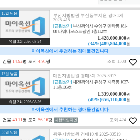
15일 남음
부산지방법원 부산동부지원 경매1계
2025-415
[근린상가]
부산광역시 수영구 민락동 181-
88 타워더모스트광안 1층112호
1,428,000,000
원
유찰 3회 2026-08-24
(34%)489,804,000
원
마이옥션에서 추천하는 경매물건입니다
건물
14.92
평 토지
4.91
평
조회 1508
17일 남음
대전지방법원 경매3계 2025-3917
[근린상가]
대전광역시 유성구 지족동 1027-
1 1층105호
1,339,000,000
원
(49%)656,110,000
원
유찰 2회 2026-08-26
마이옥션에서 추천하는 경매물건입니다
건물
40.11
평 토지
56.16
평
조회 424
대항력임차인
33일 남음
광주지방법원 경매10계 2025-33519