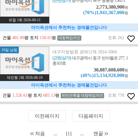
[근린상가]
광주광역시 북구 용봉동 1382-1
2,773,380,900
원
(70%)1,941,367,000
원
유찰 1회 2026-09-11
마이옥션에서 추천하는 경매물건입니다
건물
401.89
평 토지
150.65
평
조회 262
대항력임차인
10일 남음
대구지방법원 경매12계 2024-5004
[근린상가]
대구광역시 동구 반야월로 277, 1
층103호
30,887,608,600
원
(49%)15,134,928,000
원
재진행 2회 2026-08-19
마이옥션에서 추천하는 경매물건입니다
건물
1,526.61
평 토지
685.13
평
조회 778
위반건축물 대항력임차인
이전페이지
다음페이지
처음
...
[1]
...
맨끝