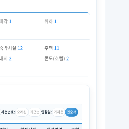
매각
1
취하
1
숙박시설
12
주택
11
대지
2
콘도(호텔)
2
오래된
최근순
가까운
먼순서
사건번호:
입찰일: