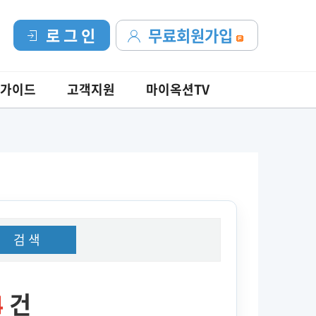
로 그 인
무료회원가입
가이드
고객지원
마이옥션TV
검 색
4
건