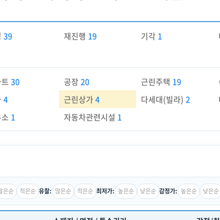
경
39
재진행
19
기각
1
파트
30
공장
20
근린주택
19
가
4
근린상가
4
다세대(빌라)
2
유소
1
자동차관련시설
1
많은순
적은순
많은순
적은순
높은순
낮은순
높은순
낮은순
유찰:
최저가:
감정가: