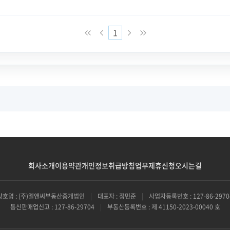
1
회사소개
이용약관
개인정보취급방침
업무제휴신청
오시는길
상호명 : (주)엘앤씨부동산중개법인
|
대표자 : 정민준
|
사업자등록번호 : 127-86-2970
통신판매업신고 : 127-86-29704
|
부동산등록번호 : 제 41150-2023-00040 호