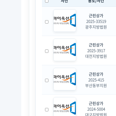
사진
용도/사건
근린상가
2025-33519
광주지방법원
근린상가
2025-3917
대전지방법원
근린상가
2025-415
부산동부지원
근린상가
2024-5004
대구지방법원