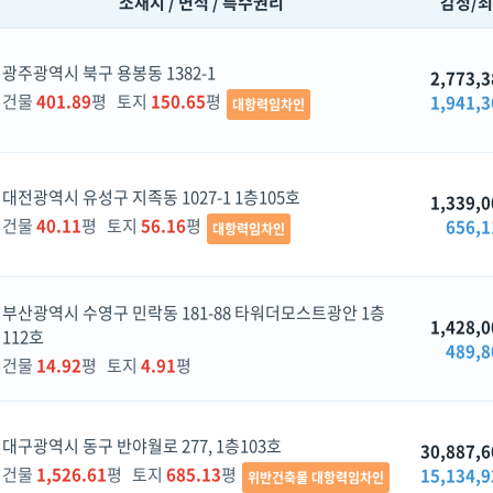
소재지 / 면적 / 특수권리
감정/
광주광역시 북구 용봉동 1382-1
2,773,3
건물
401.89
평 토지
150.65
평
1,941,3
대항력임차인
대전광역시 유성구 지족동 1027-1 1층105호
1,339,0
건물
40.11
평 토지
56.16
평
656,1
대항력임차인
부산광역시 수영구 민락동 181-88 타워더모스트광안 1층
1,428,0
112호
489,8
건물
14.92
평 토지
4.91
평
대구광역시 동구 반야월로 277, 1층103호
30,887,6
건물
1,526.61
평 토지
685.13
평
15,134,9
위반건축물 대항력임차인