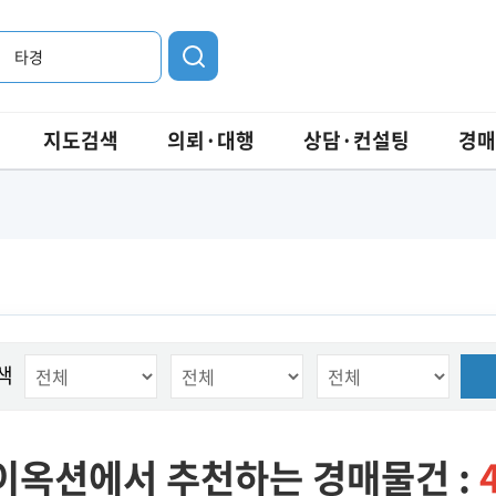
타경
지도검색
의뢰·대행
상담·컨설팅
경매
색
이옥션에서 추천하는 경매물건 :