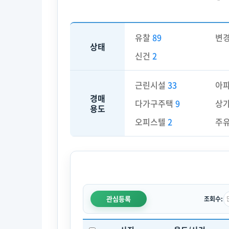
유찰
89
변
상태
신건
2
근린시설
33
아
경매
다가구주택
9
상
용도
오피스텔
2
주
관심등록
조회수: