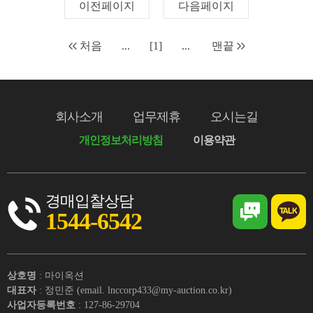
이전페이지
다음페이지
처음
...
[1]
...
맨끝
회사소개
업무제휴
오시는길
개인정보처리방침
이용약관
경매입찰상담
1544-6542
상호명
: 마이옥션
대표자
: 정민준 (email. lnccorp433@my-auction.co.kr)
사업자등록번호
: 127-86-29704