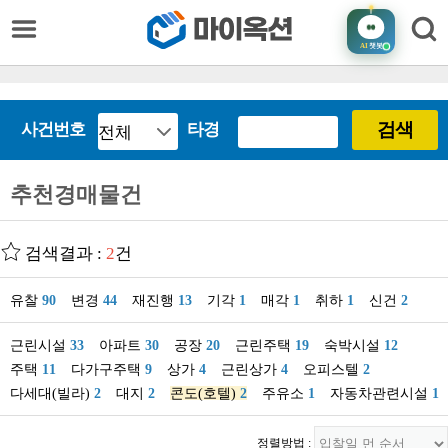
AI
챗봇
검색
사건번호
타경
추천경매물건
검색결과 :
2
건
유찰
90
변경
44
재진행
13
기각
1
매각
1
취하
1
신건
2
근린시설
33
아파트
30
공장
20
근린주택
19
숙박시설
12
주택
11
다가구주택
9
상가
4
근린상가
4
오피스텔
2
다세대(빌라)
2
대지
2
콘도(호텔)
2
주유소
1
자동차관련시설
1
정렬방법 :