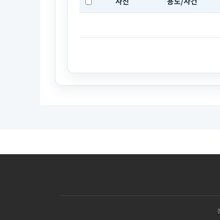
사진
용도/사건