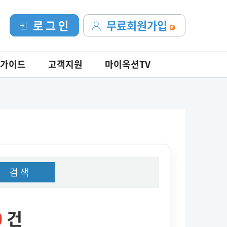
로 그 인
무료회원가입
가이드
고객지원
마이옥션TV
검 색
0
건