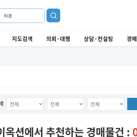
타경
지도검색
의뢰·대행
상담·컨설팅
경매
색
이옥션에서 추천하는 경매물건 :