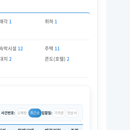
매각
1
취하
1
숙박시설
12
주택
11
대지
2
콘도(호텔)
2
오래된
최근순
가까운
먼순서
사건번호:
입찰일: