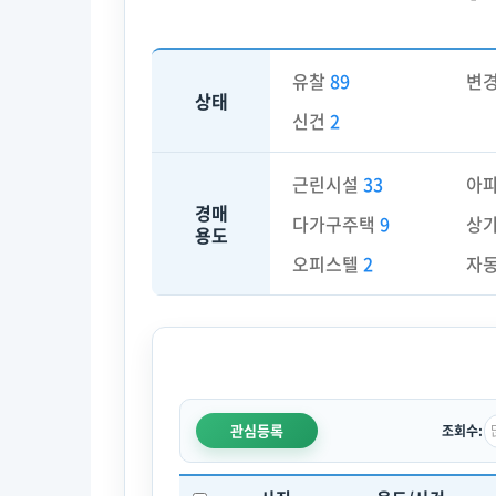
유찰
89
변
상태
신건
2
근린시설
33
아
경매
다가구주택
9
상
용도
오피스텔
2
자
관심등록
조회수: