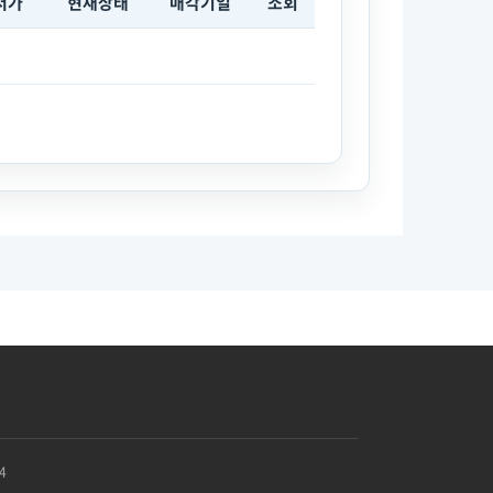
저가
현재상태
매각기일
조회
4