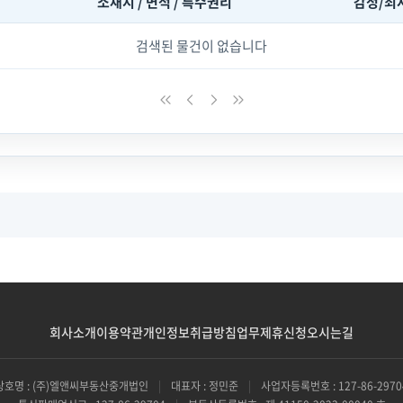
소재지 / 면적 / 특수권리
감정/최
검색된 물건이 없습니다
회사소개
이용약관
개인정보취급방침
업무제휴신청
오시는길
상호명 : (주)엘앤씨부동산중개법인
|
대표자 : 정민준
|
사업자등록번호 : 127-86-2970