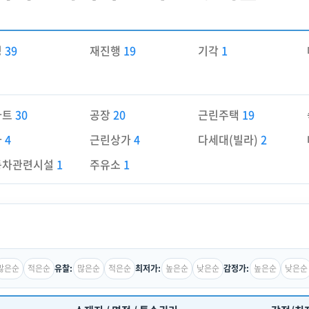
경
39
재진행
19
기각
1
파트
30
공장
20
근린주택
19
가
4
근린상가
4
다세대(빌라)
2
동차관련시설
1
주유소
1
많은순
적은순
많은순
적은순
높은순
낮은순
높은순
낮은순
유찰:
최저가:
감정가: