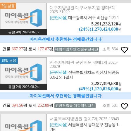
7일 남음
대구지방법원 대구서부지원 경매6계
2025-31929
[근린시설]
대구광역시 서구 비산동 1231-1
5,291,232,120
원
(24%)1,270,424,000
원
유찰 4회 2026-08-13
마이옥션에서 추천하는 경매물건입니다
건물
667.27
평 토지
177.87
평
조회 864
대항력임차인 선순위전세권
18일 남음
전주지방법원 군산지원 경매1계 2025-
20679
[근린시설]
전북특별자치도 익산시 남중동
369-2 외 1필지
2,287,399,680
원
유찰 2회 2026-08-24
(49%)1,120,826,000
원
마이옥션에서 추천하는 경매물건입니다
건물
394.56
평 토지
252.89
평
조회 581
위반건축물 대항력임차인
서울북부지방법원 경매7계 2025-13943
[근린시설]
서울특별시 동대문구 전농동 1-
216