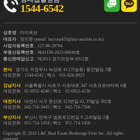
1544-6542
상호명
: 마이옥션
대표자
: 정민준 (email. lnccorp433@my-auction.co.kr)
사업자등록번호
: 127-86-29704
부동산등록번호
: 제41150-2023-00040호
통신판매업신고
: 제2011-경기의정부-0312호
본사
: 경기도 의정부시 녹양로 41 (가능동) 풍전빌딩 2층
대표전화 : 1544-6542 | 팩스 : 031-826-8923
강남지사
: 서울특별시 서초구 서초대로 347 서초크로바타워 6층
대표전화 : 02-6952-4240 | 팩스 : 02-6952-4230
대전지사
: 대전시 서구 둔산로 123번길 43, PJ빌딩 302호
대표전화 : 042-716-3445 | 팩스 : 042-716-7366
부산지사
: 부산시 연제구 법원로32번길 9 고려빌딩 2층
대표전화 : 051-714-1454 | 팩스 : 051-714-1450
Copyright ⓒ 2010 L&C Real Estate Brokerage Firm Inc. All rights
reserved.