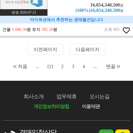
16,054,340,500
원
(100%)16,054,340,500
원
변경 2026-07-21
마이옥션에서 추천하는 경매물건입니다
건물
1,080.36
평 토지
285.26
평
조회 805
이전페이지
다음페이지
처음
...
[1]
2
3
4
...
맨끝
회사소개
업무제휴
오시는길
개인정보처리방침
이용약관
경매입찰상담