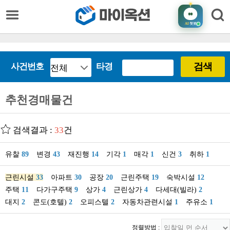
AI
챗봇
검색
사건번호
타경
추천경매물건
검색결과 :
33
건
유찰
89
변경
43
재진행
14
기각
1
매각
1
신건
3
취하
1
근린시설
33
아파트
30
공장
20
근린주택
19
숙박시설
12
주택
11
다가구주택
9
상가
4
근린상가
4
다세대(빌라)
2
대지
2
콘도(호텔)
2
오피스텔
2
자동차관련시설
1
주유소
1
정렬방법 :