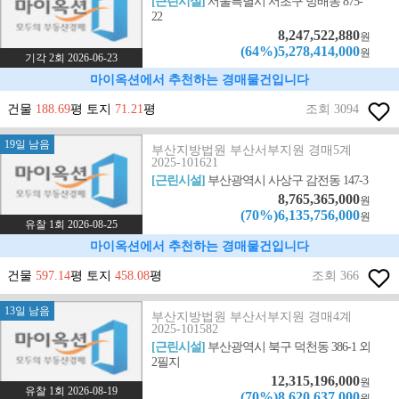
[근린시설]
서울특별시 서초구 방배동 875-
22
8,247,522,880
원
(64%)5,278,414,000
원
기각 2회 2026-06-23
마이옥션에서 추천하는 경매물건입니다
건물
188.69
평 토지
71.21
평
조회 3094
19일 남음
부산지방법원 부산서부지원 경매5계
2025-101621
[근린시설]
부산광역시 사상구 감전동 147-3
8,765,365,000
원
(70%)6,135,756,000
원
유찰 1회 2026-08-25
마이옥션에서 추천하는 경매물건입니다
건물
597.14
평 토지
458.08
평
조회 366
13일 남음
부산지방법원 부산서부지원 경매4계
2025-101582
[근린시설]
부산광역시 북구 덕천동 386-1 외
2필지
12,315,196,000
원
유찰 1회 2026-08-19
(70%)8,620,637,000
원