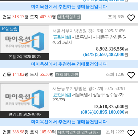
마이옥션에서 추천하는 경매물건입니다
건물
318.17
평 토지
407.50
평
조회 635
대항력임차인
19일 남음
서울서부지방법원 경매6계 2025-51656
[근린시설]
서울특별시 서대문구 창천동 5-
46 외 1필지
8,902,316,550
원
(64%)5,697,482,000
원
유찰 2회 2026-08-25
마이옥션에서 추천하는 경매물건입니다
건물
144.82
평 토지
55.30
평
조회 1236
대항력임차인
서울동부지방법원 경매2계 2025-50791
[근린시설]
서울특별시 성동구 성수동2가
299-229
13,618,875,040
원
(80%)10,895,100,000
원
변경 1회 2026-07-06
마이옥션에서 추천하는 경매물건입니다
건물
388.98
평 토지
105.60
평
조회 2222
대항력임차인 임차권등기