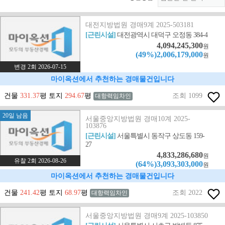
대전지방법원 경매9계 2025-503181
[근린시설]
대전광역시 대덕구 오정동 384-4
4,094,245,300
원
(49%)2,006,179,000
원
변경 2회 2026-07-15
마이옥션에서 추천하는 경매물건입니다
건물
331.37
평 토지
294.67
평
조회 1099
대항력임차인
20일 남음
서울중앙지방법원 경매10계 2025-
103876
[근린시설]
서울특별시 동작구 상도동 159-
27
4,833,286,680
원
유찰 2회 2026-08-26
(64%)3,093,303,000
원
마이옥션에서 추천하는 경매물건입니다
건물
241.42
평 토지
68.97
평
조회 2022
대항력임차인
서울중앙지방법원 경매9계 2025-103850