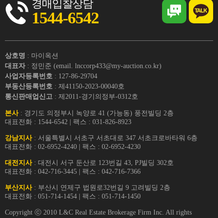
경매입찰상담
1544-6542
상호명
: 마이옥션
대표자
: 정민준 (email. lnccorp433@my-auction.co.kr)
사업자등록번호
: 127-86-29704
부동산등록번호
: 제41150-2023-00040호
통신판매업신고
: 제2011-경기의정부-0312호
본사
: 경기도 의정부시 녹양로 41 (가능동) 풍전빌딩 2층
대표전화 : 1544-6542 | 팩스 : 031-826-8923
강남지사
: 서울특별시 서초구 서초대로 347 서초크로바타워 6층
대표전화 : 02-6952-4240 | 팩스 : 02-6952-4230
대전지사
: 대전시 서구 둔산로 123번길 43, PJ빌딩 302호
대표전화 : 042-716-3445 | 팩스 : 042-716-7366
부산지사
: 부산시 연제구 법원로32번길 9 고려빌딩 2층
대표전화 : 051-714-1454 | 팩스 : 051-714-1450
Copyright ⓒ 2010 L&C Real Estate Brokerage Firm Inc. All rights