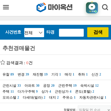
AI
챗봇
검색
사건번호
타경
추천경매물건
검색결과 :
0
건
유찰
89
변경
39
재진행
19
기각
1
매각
1
취하
1
신건
2
근린시설
33
아파트
30
공장
20
근린주택
19
숙박시설
12
주택
11
다가구주택
9
상가
4
근린상가
4
콘도(호텔)
2
오피스텔
2
다세대(빌라)
2
대지
2
주유소
1
자동차관련시설
1
정렬방법 :