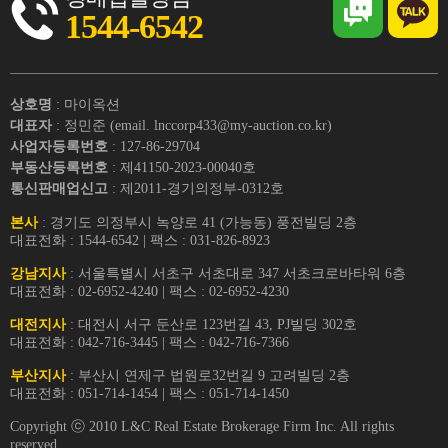
1544-6542
상호명
: 마이옥션
대표자
: 정민준 (email. lnccorp433@my-auction.co.kr)
사업자등록번호
: 127-86-29704
부동산등록번호
: 제41150-2023-00040호
통신판매업신고
: 제2011-경기의정부-0312호
본사
: 경기도 의정부시 녹양로 41 (가능동) 풍전빌딩 2층
대표전화 : 1544-6542 | 팩스 : 031-826-8923
강남지사
: 서울특별시 서초구 서초대로 347 서초크로바타워 6층
대표전화 : 02-6952-4240 | 팩스 : 02-6952-4230
대전지사
: 대전시 서구 둔산로 123번길 43, PJ빌딩 302호
대표전화 : 042-716-3445 | 팩스 : 042-716-7366
부산지사
: 부산시 연제구 법원로32번길 9 고려빌딩 2층
대표전화 : 051-714-1454 | 팩스 : 051-714-1450
Copyright ⓒ 2010 L&C Real Estate Brokerage Firm Inc. All rights
reserved.