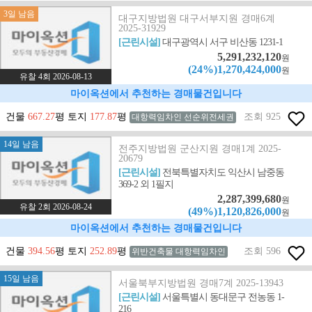
3일 남음
대구지방법원 대구서부지원 경매6계
2025-31929
[근린시설]
대구광역시 서구 비산동 1231-1
5,291,232,120
원
(24%)1,270,424,000
원
유찰 4회 2026-08-13
마이옥션에서 추천하는 경매물건입니다
건물
667.27
평 토지
177.87
평
조회 925
대항력임차인 선순위전세권
14일 남음
전주지방법원 군산지원 경매1계 2025-
20679
[근린시설]
전북특별자치도 익산시 남중동
369-2 외 1필지
2,287,399,680
원
유찰 2회 2026-08-24
(49%)1,120,826,000
원
마이옥션에서 추천하는 경매물건입니다
건물
394.56
평 토지
252.89
평
조회 596
위반건축물 대항력임차인
15일 남음
서울북부지방법원 경매7계 2025-13943
[근린시설]
서울특별시 동대문구 전농동 1-
216