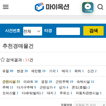
AI
챗봇
검색
사건번호
타경
추천경매물건
검색결과 :
33
건
유찰
89
변경
39
재진행
19
기각
1
매각
1
취하
1
신건
2
근린시설
33
아파트
30
공장
20
근린주택
19
숙박시설
12
주택
11
다가구주택
9
근린상가
4
상가
4
콘도(호텔)
2
오피스텔
2
다세대(빌라)
2
대지
2
주유소
1
자동차관련시설
1
정렬방법 :