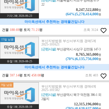
[근린시설]
서울특별시 서초구 방배동 875-
22
8,247,522,880
원
(64%)5,278,414,000
원
기각 2회 2026-06-23
마이옥션에서 추천하는 경매물건입니다
건물
188.69
평 토지
71.21
평
조회 3124
15일 남음
부산지방법원 부산서부지원 경매5계
2025-101621
[근린시설]
부산광역시 사상구 감전동 147-3
8,765,365,000
원
(70%)6,135,756,000
원
유찰 1회 2026-08-25
마이옥션에서 추천하는 경매물건입니다
건물
597.14
평 토지
458.08
평
조회 403
9일 남음
부산지방법원 부산서부지원 경매4계
2025-101582
[근린시설]
부산광역시 북구 덕천동 386-1 외
2필지
12,315,196,000
원
유찰 1회 2026-08-19
(70%)8,620,637,000
원