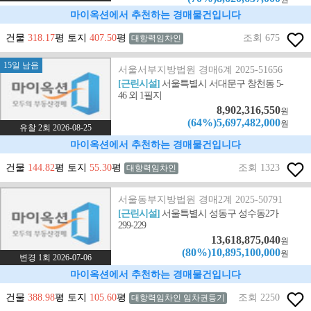
마이옥션에서 추천하는 경매물건입니다
건물
318.17
평 토지
407.50
평
조회 675
대항력임차인
15일 남음
서울서부지방법원 경매6계 2025-51656
[근린시설]
서울특별시 서대문구 창천동 5-
46 외 1필지
8,902,316,550
원
(64%)5,697,482,000
원
유찰 2회 2026-08-25
마이옥션에서 추천하는 경매물건입니다
건물
144.82
평 토지
55.30
평
조회 1323
대항력임차인
서울동부지방법원 경매2계 2025-50791
[근린시설]
서울특별시 성동구 성수동2가
299-229
13,618,875,040
원
(80%)10,895,100,000
원
변경 1회 2026-07-06
마이옥션에서 추천하는 경매물건입니다
건물
388.98
평 토지
105.60
평
조회 2250
대항력임차인 임차권등기