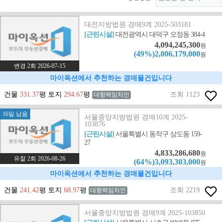
대전지방법원 경매9계 2025-503181
[근린시설]
대전광역시 대덕구 오정동 384-4
4,094,245,300
원
(49%)2,006,179,000
원
변경 2회 2026-07-15
마이옥션에서 추천하는 경매물건입니다
건물
331.37
평 토지
294.67
평
조회 1123
대항력임차인
16일 남음
서울중앙지방법원 경매10계 2025-
103876
[근린시설]
서울특별시 동작구 상도동 159-
27
4,833,286,680
원
유찰 2회 2026-08-26
(64%)3,093,303,000
원
마이옥션에서 추천하는 경매물건입니다
건물
241.42
평 토지
68.97
평
조회 2219
대항력임차인
서울중앙지방법원 경매9계 2025-103850