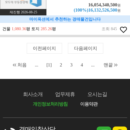
16,054,340,500
원
(100%)16,132,526,500
원
재진행 2026-08-25
마이옥션에서 추천하는 경매물건입니다
건물
1,080.36
평 토지
285.26
평
조회 845
이전페이지
다음페이지
처음
...
[1]
2
3
4
...
맨끝
회사소개
업무제휴
오시는길
개인정보처리방침
이용약관
경매입찰상담