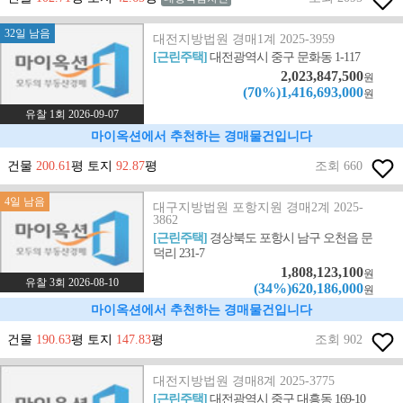
32일 남음
대전지방법원 경매1계 2025-3959
[근린주택]
대전광역시 중구 문화동 1-117
2,023,847,500
원
(70%)1,416,693,000
원
유찰 1회 2026-09-07
마이옥션에서 추천하는 경매물건입니다
건물
200.61
평 토지
92.87
평
조회 660
4일 남음
대구지방법원 포항지원 경매2계 2025-
3862
[근린주택]
경상북도 포항시 남구 오천읍 문
덕리 231-7
1,808,123,100
원
유찰 3회 2026-08-10
(34%)620,186,000
원
마이옥션에서 추천하는 경매물건입니다
건물
190.63
평 토지
147.83
평
조회 902
대전지방법원 경매8계 2025-3775
[근린주택]
대전광역시 중구 대흥동 169-10