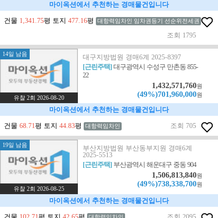
마이옥션에서 추천하는 경매물건입니다
건물
1,341.75
평 토지
477.16
평
대항력임차인 임차권등기 선순위전세권
조회 1795
14일 남음
대구지방법원 경매6계 2025-8397
[근린주택]
대구광역시 수성구 만촌동 855-
22
1,432,571,760
원
(49%)701,960,000
원
유찰 2회 2026-08-20
마이옥션에서 추천하는 경매물건입니다
건물
68.71
평 토지
44.83
평
조회 705
대항력임차인
19일 남음
부산지방법원 부산동부지원 경매6계
2025-5513
[근린주택]
부산광역시 해운대구 중동 904
1,506,813,840
원
(49%)738,338,700
원
유찰 2회 2026-08-25
마이옥션에서 추천하는 경매물건입니다
건물
102.71
평 토지
42.65
평
조회 2095
대항력임차인