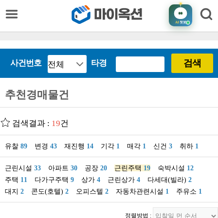
AI
챗봇
검색
사건번호
타경
추천경매물건
검색결과 :
19
건
유찰
89
변경
43
재진행
14
기각
1
매각
1
신건
3
취하
1
근린시설
33
아파트
30
공장
20
근린주택
19
숙박시설
12
주택
11
다가구주택
9
상가
4
근린상가
4
다세대(빌라)
2
대지
2
콘도(호텔)
2
오피스텔
2
자동차관련시설
1
주유소
1
정렬방법 :