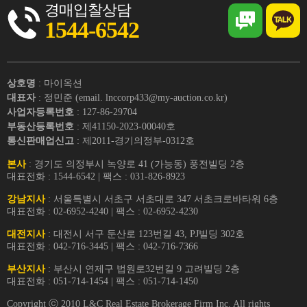
경매입찰상담
1544-6542
상호명
: 마이옥션
대표자
: 정민준 (email. lnccorp433@my-auction.co.kr)
사업자등록번호
: 127-86-29704
부동산등록번호
: 제41150-2023-00040호
통신판매업신고
: 제2011-경기의정부-0312호
본사
: 경기도 의정부시 녹양로 41 (가능동) 풍전빌딩 2층
대표전화 : 1544-6542 | 팩스 : 031-826-8923
강남지사
: 서울특별시 서초구 서초대로 347 서초크로바타워 6층
대표전화 : 02-6952-4240 | 팩스 : 02-6952-4230
대전지사
: 대전시 서구 둔산로 123번길 43, PJ빌딩 302호
대표전화 : 042-716-3445 | 팩스 : 042-716-7366
부산지사
: 부산시 연제구 법원로32번길 9 고려빌딩 2층
대표전화 : 051-714-1454 | 팩스 : 051-714-1450
Copyright ⓒ 2010 L&C Real Estate Brokerage Firm Inc. All rights