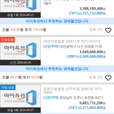
1필지
3,308,189,400
원
(70%)2,315,732,000
원
유찰 1회 2026-08-25
마이옥션에서 추천하는 경매물건입니다
건물
356.80
평 토지
176.60
평
조회 515
오늘입찰
대전지방법원 경매11계 2025-503218
[근린주택]
대전광역시 서구 괴정동 71-20
1,049,600,000
원
(100%)1,049,600,000
원
신건 2026-08-06
마이옥션에서 추천하는 경매물건입니다
건물
88.19
평 토지
54.99
평
조회 235
32일 남음
창원지방법원 진주지원 경매3계 2025-
30845
[근린주택]
경상남도 진주시 초전동 1627-1
9,883,731,200
원
(24%)2,373,084,000
원
유찰 4회 2026-09-07