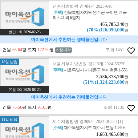
전주지방법원 경매4계 2025-646
[주택]
전북특별자치도 완주군 구이면 계곡
리 3-41 외 6필지
465,785,340
원
(70%)326,050,000
원
변경 1회 2026-02-23
마이옥션에서 추천하는 경매물건입니다
건물
66.64
평 토지
172.90
평
조회 1451
지분매각
18일 남음
서울서부지방법원 경매6계 2024-56220
[주택]
서울특별시 서대문구 북아현동 1-556
2,586,373,760
원
(51%)1,324,223,000
원
유찰 3회 2026-08-25
마이옥션에서 추천하는 경매물건입니다
건물
76.56
평 토지
91.05
평
조회 11135
11일 남음
제주지방법원 경매9계 2024-36383 [1]
[주택]
제주특별자치도 제주시 연동 1285-6
1,663,465,680
원