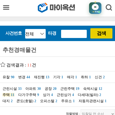
AI
챗봇
검색
사건번호
타경
추천경매물건
검색결과 :
11
건
유찰
90
변경
44
재진행
13
기각
1
매각
1
취하
1
신건
2
근린시설
33
아파트
30
공장
20
근린주택
19
숙박시설
12
주택
11
다가구주택
9
상가
4
근린상가
4
다세대(빌라)
2
대지
2
콘도(호텔)
2
오피스텔
2
주유소
1
자동차관련시설
1
정렬방법 :