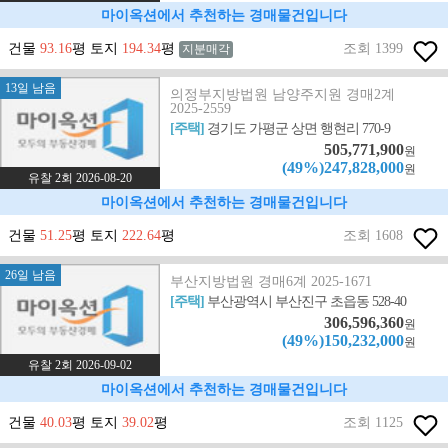
마이옥션에서 추천하는 경매물건입니다
건물
93.16
평 토지
194.34
평
조회 1399
지분매각
13일 남음
의정부지방법원 남양주지원 경매2계
2025-2559
[주택]
경기도 가평군 상면 행현리 770-9
505,771,900
원
(49%)247,828,000
원
유찰 2회 2026-08-20
마이옥션에서 추천하는 경매물건입니다
건물
51.25
평 토지
222.64
평
조회 1608
26일 남음
부산지방법원 경매6계 2025-1671
[주택]
부산광역시 부산진구 초읍동 528-40
306,596,360
원
(49%)150,232,000
원
유찰 2회 2026-09-02
마이옥션에서 추천하는 경매물건입니다
건물
40.03
평 토지
39.02
평
조회 1125