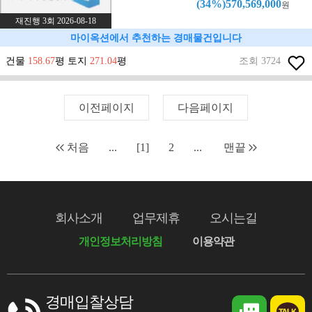
(34%)570,569,000
원
재진행 3회 2026-08-18
마이옥션에서 추천하는 경매물건입니다
건물
158.67
평 토지
271.04
평
조회 3724
이전페이지
다음페이지
처음
...
[1]
2
...
맨끝
회사소개
업무제휴
오시는길
개인정보처리방침
이용약관
경매입찰상담