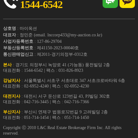
1544-6542
상호명
: 마이옥션
대표자
: 정민준 (email. lnccorp433@my-auction.co.kr)
사업자등록번호
: 127-86-29704
부동산등록번호
: 제41150-2023-00040호
통신판매업신고
: 제2011-경기의정부-0312호
본사
: 경기도 의정부시 녹양로 41 (가능동) 풍전빌딩 2층
대표전화 : 1544-6542 | 팩스 : 031-826-8923
강남지사
: 서울특별시 서초구 서초대로 347 서초크로바타워 6층
대표전화 : 02-6952-4240 | 팩스 : 02-6952-4230
대전지사
: 대전시 서구 둔산로 123번길 43, PJ빌딩 302호
대표전화 : 042-716-3445 | 팩스 : 042-716-7366
부산지사
: 부산시 연제구 법원로32번길 9 고려빌딩 2층
대표전화 : 051-714-1454 | 팩스 : 051-714-1450
Copyright ⓒ 2010 L&C Real Estate Brokerage Firm Inc. All rights
reserved.