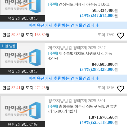
[주택]
경상남도 거제시 아주동 1488-11
505,334,400
원
(49%)247,614,000
원
유찰 2회 2026-08-10
마이옥션에서 추천하는 경매물건입니다
건물
59.82
평 토지
168.80
평
조회 1760
11일 남음
제주지방법원 경매2계 2025-7627
[주택]
제주특별자치도 서귀포시 상예동
4547-4
840,605,800
원
(34%)288,328,000
원
유찰 3회 2026-08-18
마이옥션에서 추천하는 경매물건입니다
건물
52.41
평 토지
272.25
평
조회 1816
청주지방법원 경매7계 2025-5301
[주택]
충청북도 청주시 상당구 남일면 효촌
리 45-108 외 4필지
1,071,670,560
원
(49%)525,118,000
원
변경 2회 2026-07-09