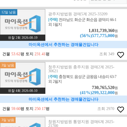
12일 남음
광주지방법원 경매5계 2025-33209
[주택]
전라남도 화순군 화순읍 광덕리 66-1
외 1필지
1,031,739,360
원
(56%)577,775,000
원
유찰 2회 2026-08-19
마이옥션에서 추천하는 경매물건입니다
건물
53.62
평 토지
231.41
평
조회 349
3일 남음
청주지방법원 충주지원 경매2계 2025-
30621
[주택]
충청북도 음성군 금왕읍 내송리 63-7
외 2필지
730,765,520
원
유찰 4회 2026-08-10
(41%)299,322,000
원
마이옥션에서 추천하는 경매물건입니다
건물
59.60
평 토지
250.17
평
조회 2970
3일 남음
창원지방법원 통영지원 경매6계 2025-
21700