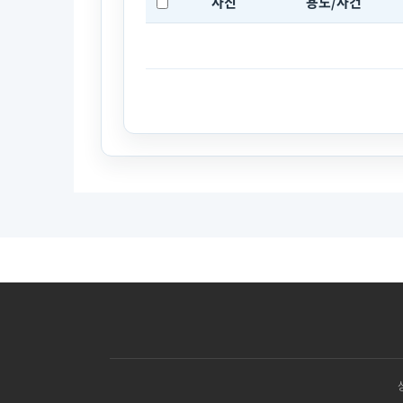
사진
용도/사건