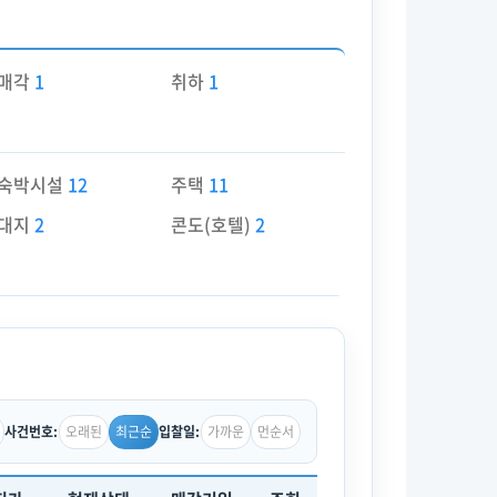
매각
1
취하
1
숙박시설
12
주택
11
대지
2
콘도(호텔)
2
오래된
최근순
가까운
먼순서
사건번호:
입찰일: