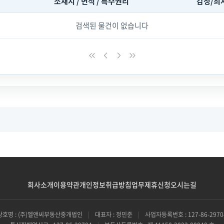
소재지 / 면적 / 특수권리
감정/최
검색된 물건이 없습니다
회사소개
이용약관
개인정보취급방침
업무제휴신청
오시는길
상호명 : (주)엘앤씨부동산중개법인
|
대표자 : 정민준
|
사업자등록번호 : 127-86-2970