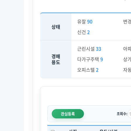
유찰
90
변
상태
신건
2
근린시설
33
아
경매
다가구주택
9
상
용도
오피스텔
2
자
관심등록
조회수: