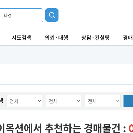
타경
지도검색
의뢰·대행
상담·컨설팅
경매
색
이옥션에서 추천하는 경매물건 :