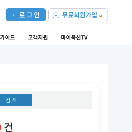
로 그 인
무료회원가입
가이드
고객지원
마이옥션TV
검 색
0
건