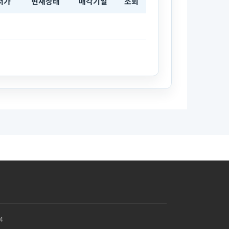
저가
현재상태
매각기일
조회
4