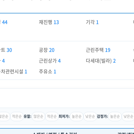
경
44
재진행
13
기각
1
파트
30
공장
20
근린주택
19
가
4
근린상가
4
다세대(빌라)
2
동차관련시설
1
주유소
1
많은순
적은순
많은순
적은순
높은순
낮은순
높은순
낮은순
유찰:
최저가:
감정가: