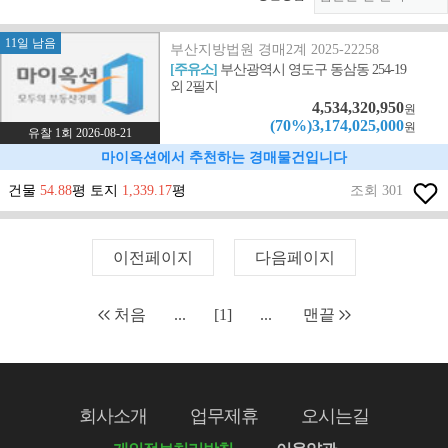
11일 남음
부산지방법원 경매2계 2025-22258
[주유소]
부산광역시 영도구 동삼동 254-19
외 2필지
4,534,320,950
원
(70%)3,174,025,000
원
유찰 1회 2026-08-21
마이옥션에서 추천하는 경매물건입니다
건물
54.88
평 토지
1,339.17
평
조회 301
이전페이지
다음페이지
처음
...
[1]
...
맨끝
회사소개
업무제휴
오시는길