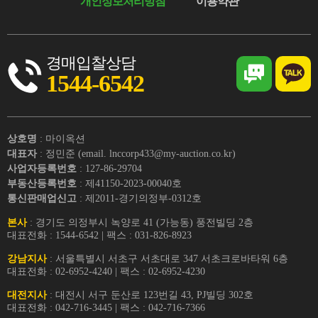
개인정보처리방침
이용약관
경매입찰상담
1544-6542
상호명
: 마이옥션
대표자
: 정민준 (email. lnccorp433@my-auction.co.kr)
사업자등록번호
: 127-86-29704
부동산등록번호
: 제41150-2023-00040호
통신판매업신고
: 제2011-경기의정부-0312호
본사
: 경기도 의정부시 녹양로 41 (가능동) 풍전빌딩 2층
대표전화 : 1544-6542 | 팩스 : 031-826-8923
강남지사
: 서울특별시 서초구 서초대로 347 서초크로바타워 6층
대표전화 : 02-6952-4240 | 팩스 : 02-6952-4230
대전지사
: 대전시 서구 둔산로 123번길 43, PJ빌딩 302호
대표전화 : 042-716-3445 | 팩스 : 042-716-7366