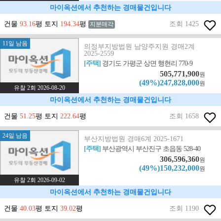
마이옥션에서 추천하는 경매물건입니다
건물
93.16
평 토지
194.34
평
조회 1425
지분매각
11일 남음
의정부지방법원 남양주지원 경매2계
2025-2559
[주택]
경기도 가평군 상면 행현리 770-9
505,771,900
원
(49%)247,828,000
원
유찰 2회 2026-08-20
마이옥션에서 추천하는 경매물건입니다
건물
51.25
평 토지
222.64
평
조회 1658
24일 남음
부산지방법원 경매6계 2025-1671
[주택]
부산광역시 부산진구 초읍동 528-40
306,596,360
원
(49%)150,232,000
원
유찰 2회 2026-09-02
마이옥션에서 추천하는 경매물건입니다
건물
40.03
평 토지
39.02
평
조회 1190