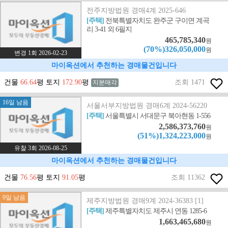
전주지방법원 경매4계 2025-646
[주택]
전북특별자치도 완주군 구이면 계곡
리 3-41 외 6필지
465,785,340
원
(70%)326,050,000
원
변경 1회 2026-02-23
마이옥션에서 추천하는 경매물건입니다
건물
66.64
평 토지
172.90
평
조회 1471
지분매각
16일 남음
서울서부지방법원 경매6계 2024-56220
[주택]
서울특별시 서대문구 북아현동 1-556
2,586,373,760
원
(51%)1,324,223,000
원
유찰 3회 2026-08-25
마이옥션에서 추천하는 경매물건입니다
건물
76.56
평 토지
91.05
평
조회 11362
9일 남음
제주지방법원 경매9계 2024-36383 [1]
[주택]
제주특별자치도 제주시 연동 1285-6
1,663,465,680
원