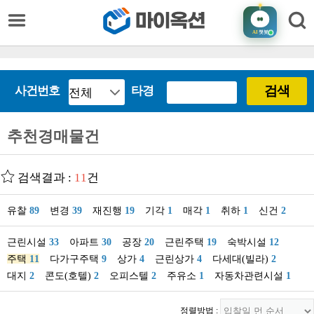
AI
챗봇
검색
사건번호
타경
추천경매물건
검색결과 :
11
건
유찰
89
변경
39
재진행
19
기각
1
매각
1
취하
1
신건
2
근린시설
33
아파트
30
공장
20
근린주택
19
숙박시설
12
주택
11
다가구주택
9
상가
4
근린상가
4
다세대(빌라)
2
대지
2
콘도(호텔)
2
오피스텔
2
주유소
1
자동차관련시설
1
정렬방법 :