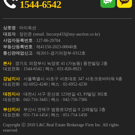
1544-6542
상호명
: 마이옥션
대표자
: 정민준 (email. lnccorp433@my-auction.co.kr)
사업자등록번호
: 127-86-29704
부동산등록번호
: 제41150-2023-00040호
통신판매업신고
: 제2011-경기의정부-0312호
본사
: 경기도 의정부시 녹양로 41 (가능동) 풍전빌딩 2층
대표전화 : 1544-6542 | 팩스 : 031-826-8923
강남지사
: 서울특별시 서초구 서초대로 347 서초크로바타워 6층
대표전화 : 02-6952-4240 | 팩스 : 02-6952-4230
대전지사
: 대전시 서구 둔산로 123번길 43, PJ빌딩 302호
대표전화 : 042-716-3445 | 팩스 : 042-716-7366
부산지사
: 부산시 연제구 법원로32번길 9 고려빌딩 2층
대표전화 : 051-714-1454 | 팩스 : 051-714-1450
Copyright ⓒ 2010 L&C Real Estate Brokerage Firm Inc. All rights
reserved.