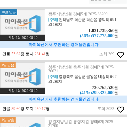
10일 남음
광주지방법원 경매5계 2025-33209
[주택]
전라남도 화순군 화순읍 광덕리 66-1
외 1필지
1,031,739,360
원
(56%)577,775,000
원
유찰 2회 2026-08-19
마이옥션에서 추천하는 경매물건입니다
건물
53.62
평 토지
231.41
평
조회 369
1일 남음
청주지방법원 충주지원 경매2계 2025-
30621
[주택]
충청북도 음성군 금왕읍 내송리 63-7
외 2필지
730,765,520
원
유찰 4회 2026-08-10
(41%)299,322,000
원
마이옥션에서 추천하는 경매물건입니다
건물
59.60
평 토지
250.17
평
조회 3053
1일 남음
창원지방법원 통영지원 경매6계 2025-
21700