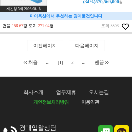
(34%)570,569,000
원
재진행 3회 2026-08-18
마이옥션에서 추천하는 경매물건입니다
건물
158.67
평 토지
271.04
평
조회 3803
이전페이지
다음페이지
처음
...
[1]
2
...
맨끝
회사소개
업무제휴
오시는길
개인정보처리방침
이용약관
경매입찰상담