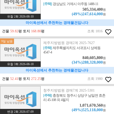
[주택]
경상남도 거제시 아주동 1488-11
505,334,400
원
(49%)247,614,000
원
유찰 2회 2026-08-10
마이옥션에서 추천하는 경매물건입니다
건물
59.82
평 토지
168.80
평
조회 1816
9일 남음
제주지방법원 경매2계 2025-7627
[주택]
제주특별자치도 서귀포시 상예동
4547-4
840,605,800
원
(34%)288,328,000
원
유찰 3회 2026-08-18
마이옥션에서 추천하는 경매물건입니다
건물
52.41
평 토지
272.25
평
조회 1980
청주지방법원 경매7계 2025-5301
[주택]
충청북도 청주시 상당구 남일면 효촌
리 45-108 외 4필지
1,071,670,560
원
(49%)525,118,000
원
변경 2회 2026-07-09