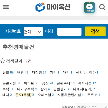
AI
챗봇
검색
사건번호
타경
추천경매물건
검색결과 :
2
건
유찰
89
변경
43
재진행
14
기각
1
매각
1
신건
3
취하
1
근린시설
33
아파트
30
공장
20
근린주택
19
숙박시설
12
주택
11
다가구주택
9
상가
4
근린상가
4
다세대(빌라)
2
대지
2
콘도(호텔)
2
오피스텔
2
자동차관련시설
1
주유소
1
정렬방법 :