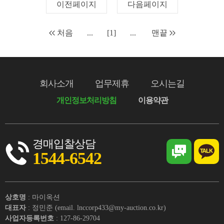
이전페이지
다음페이지
처음
...
[1]
...
맨끝
회사소개
업무제휴
오시는길
개인정보처리방침
이용약관
경매입찰상담
1544-6542
상호명
: 마이옥션
대표자
: 정민준 (email. lnccorp433@my-auction.co.kr)
사업자등록번호
: 127-86-29704