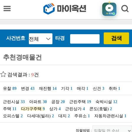
AI
챗봇
검색
사건번호
타경
추천경매물건
검색결과 :
9
건
유찰
89
변경
43
재진행
14
기각
1
매각
1
신건
3
취하
1
근린시설
33
아파트
30
공장
20
근린주택
19
숙박시설
12
주택
11
다가구주택
9
상가
4
근린상가
4
콘도(호텔)
2
오피스텔
2
다세대(빌라)
2
대지
2
주유소
1
자동차관련시설
1
정렬방법 :