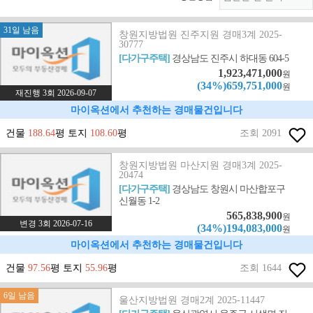
31일 남음
창원지방법원 진주지원 경매3계 2025-
30777
[다가구주택]
경상남도 진주시 하대동 604-5
1,923,471,000
원
(34%)659,751,000
원
재진행 3회 2026-09-07
마이옥션에서 추천하는 경매물건입니다
건물
188.64
평 토지
108.60
평
조회 2091
창원지방법원 마산지원 경매3계 2025-
20474
[다가구주택]
경상남도 창원시 마산합포구
신월동 1-2
565,838,900
원
변경 3회 2026-07-16
(34%)194,083,000
원
마이옥션에서 추천하는 경매물건입니다
건물
97.56
평 토지
55.96
평
조회 1644
6일 남음
울산지방법원 경매2계 2025-11447