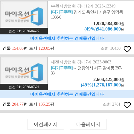
수원지방법원 경매12계 2023-12349
[다가구주택]
경기도 용인시 기흥구 영덕동
1068-6
1,920,584,800
원
(49%)941,086,000
원
변경 2회 2026-04-27
마이옥션에서 추천하는 경매물건입니다
건물
154.03
평 토지
128.05
평
조회 10430
대전지방법원 경매7계 2023-9863
[다가구주택]
대전광역시 서구 갈마동 297-
33
2,604,425,000
원
(49%)1,276,167,000
원
변경 2회 2026-07-21
마이옥션에서 추천하는 경매물건입니다
건물
204.77
평 토지
135.25
평
조회 2781
이전페이지
다음페이지