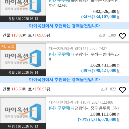
[다가구주택]
울산광역시 울주군 서생면 진
하리 423-18
682,526,580
원
(34%)234,107,000
원
유찰 3회 2026-08-13
마이옥션에서 추천하는 경매물건입니다
건물
119.82
평 토지
69.09
평
조회 1309
7일 남음
대구지방법원 경매4계 2025-7427
[다가구주택]
대구광역시 수성구 범어동 25-
8
1,629,431,500
원
(49%)798,421,000
원
유찰 2회 2026-08-14
마이옥션에서 추천하는 경매물건입니다
건물
116.60
평 토지
50.97
평
조회 822
대전지방법원 경매10계 2024-122480
[다가구주택]
대전광역시 중구 용두동 137-1
1,880,111,600
원
(70%)1,316,078,000
원
변경 1회 2026-08-13