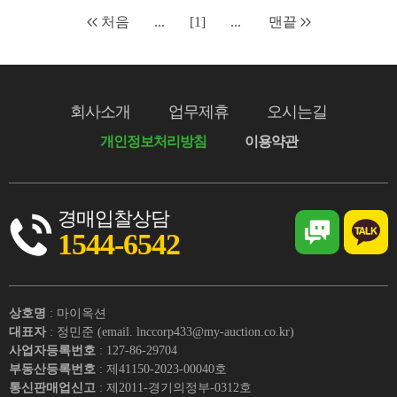
처음
...
[1]
...
맨끝
회사소개
업무제휴
오시는길
개인정보처리방침
이용약관
경매입찰상담
1544-6542
상호명
: 마이옥션
대표자
: 정민준 (email. lnccorp433@my-auction.co.kr)
사업자등록번호
: 127-86-29704
부동산등록번호
: 제41150-2023-00040호
통신판매업신고
: 제2011-경기의정부-0312호