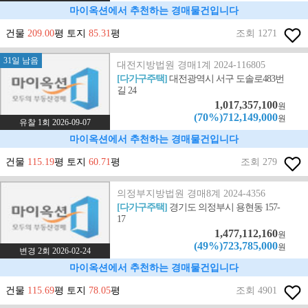
마이옥션에서 추천하는 경매물건입니다
건물
209.00
평 토지
85.31
평
조회 1271
31일 남음
대전지방법원 경매1계 2024-116805
[다가구주택]
대전광역시 서구 도솔로483번
길 24
1,017,357,100
원
(70%)712,149,000
원
유찰 1회 2026-09-07
마이옥션에서 추천하는 경매물건입니다
건물
115.19
평 토지
60.71
평
조회 279
의정부지방법원 경매8계 2024-4356
[다가구주택]
경기도 의정부시 용현동 157-
17
1,477,112,160
원
(49%)723,785,000
원
변경 2회 2026-02-24
마이옥션에서 추천하는 경매물건입니다
건물
115.69
평 토지
78.05
평
조회 4901