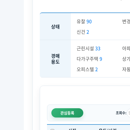
유찰
90
변
상태
신건
2
근린시설
33
아
경매
다가구주택
9
상
용도
오피스텔
2
자
관심등록
조회수: