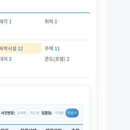
매각
1
취하
1
숙박시설
12
주택
11
대지
2
콘도(호텔)
2
오래된
최근순
가까운
먼순서
사건번호:
입찰일: