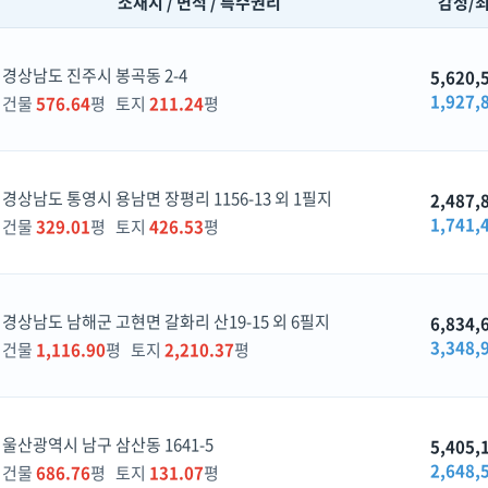
소재지 / 면적 / 특수권리
감정/
경상남도 진주시 봉곡동 2-4
5,620,
1,927,
건물
576.64
평 토지
211.24
평
경상남도 통영시 용남면 장평리 1156-13 외 1필지
2,487,
1,741,
건물
329.01
평 토지
426.53
평
경상남도 남해군 고현면 갈화리 산19-15 외 6필지
6,834,
3,348,
건물
1,116.90
평 토지
2,210.37
평
울산광역시 남구 삼산동 1641-5
5,405,
2,648,
건물
686.76
평 토지
131.07
평