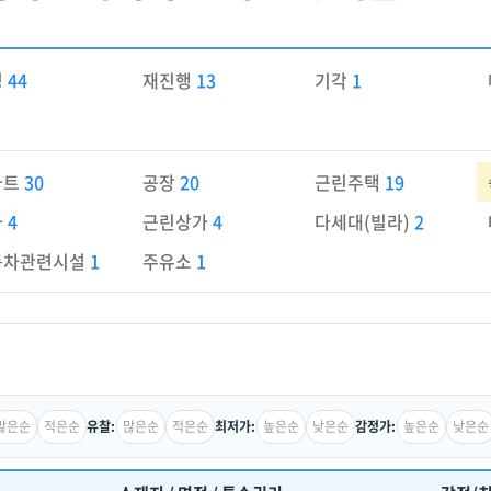
경
44
재진행
13
기각
1
파트
30
공장
20
근린주택
19
가
4
근린상가
4
다세대(빌라)
2
동차관련시설
1
주유소
1
많은순
적은순
많은순
적은순
높은순
낮은순
높은순
낮은순
유찰:
최저가:
감정가: