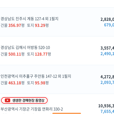
경상남도 진주시 계동 127-4 외 1필지
2,828,
679,
건물
356.97
평 토지
93.29
평
경상남도 김해시 어방동 520-10
3,557,
2,490,
건물
500.11
평 토지
128.77
평
인천광역시 미추홀구 주안동 147-12 외 1필지
4,272,
2,093,
건물
463.18
평 토지
95.98
평
10,936,
부산광역시 기장군 기장읍 연화리 330-2
7,655,