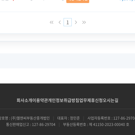
1
회사소개
이용약관
개인정보취급방침
업무제휴신청
오시는길
상호명 : (주)엘앤씨부동산중개법인
|
대표자 : 정민준
|
사업자등록번호 : 127-86-2970
통신판매업신고 : 127-86-29704
|
부동산등록번호 : 제 41150-2023-00040 호