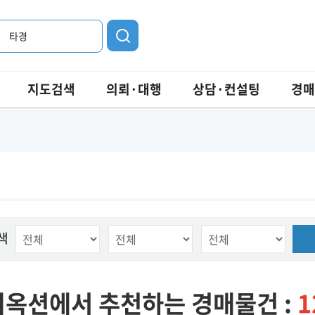
타경
지도검색
의뢰·대행
상담·컨설팅
경매
색
옥션에서 추천하는 경매물건 :
1