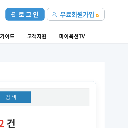
로 그 인
무료회원가입
가이드
고객지원
마이옥션TV
검 색
2
건