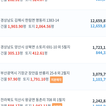
경상남도 김해시 한림면 명동리 1383-14
12,659,8
12,659,8
건물
1,903.90
평 토지
2,064.56
평
경상남도 양산시 상북면 소토리 691-10 외 5필지
1,723,1
844,3
건물
305.13
평 토지
412.61
평
부산광역시 기장군 장안읍 반룡리 25-8 외 2필지
3,079,7
건물
97.90
평 토지
1,791.10
평
1,103,7
지분매각
전라북도 익산시 왕궁면 동촌리 708 외 1필지
2,242,8
건물
508.17
평 토지
1,042.11
평