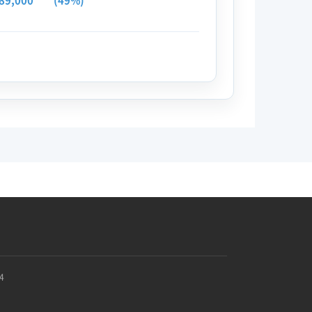
89,000
(49%)
4