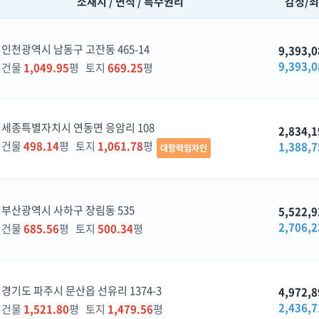
소재지 / 면적 / 특수권리
감정/
인천광역시 남동구 고잔동 465-14
9,393,0
9,393,0
건물
1,049.95
평 토지
669.25
평
세종특별자치시 연동면 응암리 108
2,834,1
건물
498.14
평 토지
1,061.78
평
1,388,7
대항력임차인
부산광역시 사하구 장림동 535
5,522,9
2,706,2
건물
685.56
평 토지
500.34
평
경기도 파주시 문산읍 선유리 1374-3
4,972,8
2,436,7
건물
1,521.80
평 토지
1,479.56
평