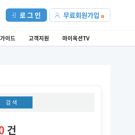
로 그 인
무료회원가입
가이드
고객지원
마이옥션TV
검 색
0
건