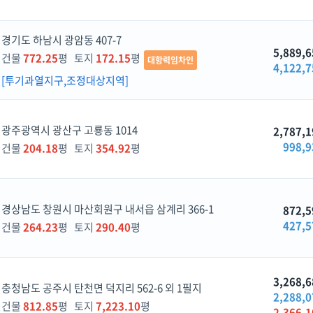
경기도 하남시 광암동 407-7
5,889,6
건물
772.25
평 토지
172.15
평
대항력임차인
4,122,7
[투기과열지구,조정대상지역]
광주광역시 광산구 고룡동 1014
2,787,1
998,9
건물
204.18
평 토지
354.92
평
경상남도 창원시 마산회원구 내서읍 삼계리 366-1
872,5
427,5
건물
264.23
평 토지
290.40
평
3,268,6
충청남도 공주시 탄천면 덕지리 562-6 외 1필지
2,288,0
건물
812.85
평 토지
7,223.10
평
2,366,1