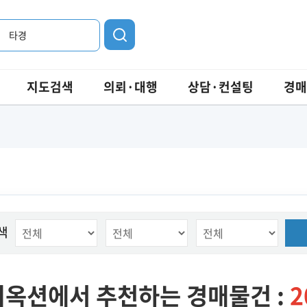
타경
지도검색
의뢰·대행
상담·컨설팅
경매
색
옥션에서 추천하는 경매물건 :
2