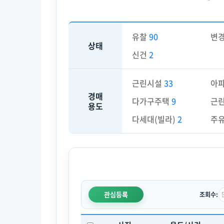
유찰
90
변
상태
신건
2
근린시설
33
아
경매
다가구주택
9
근
용도
다세대(빌라)
2
주
관심등록
조회수: