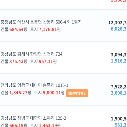
충청남도 아산시 음봉면 산동리 596-4 외 1필지
12,302,7
6,028,3
건물
684.64
평 토지
7,176.81
평
경상남도 김해시 한림면 신천리 724
3,094,3
1,516,2
건물
375.43
평 토지
957.11
평
전라남도 영광군 대마면 송죽리 1016-1
7,528,2
건물
1,846.27
평 토지
5,000.11
평
2,698,1
대항력임차인
경상남도 창녕군 대합면 소야리 125-2
1,900,5
931,2
건물
666.19
평 토지
1,463.19
평