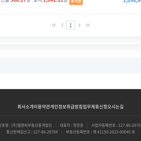
1,098,9
유치권
1
회사소개
이용약관
개인정보취급방침
업무제휴신청
오시는길
상호명 : (주)엘앤씨부동산중개법인
|
대표자 : 정민준
|
사업자등록번호 : 127-86-2970
통신판매업신고 : 127-86-29704
|
부동산등록번호 : 제 41150-2023-00040 호