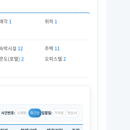
매각
1
취하
1
숙박시설
12
주택
11
콘도(호텔)
2
오피스텔
2
오래된
최근순
가까운
먼순서
사건번호:
입찰일: