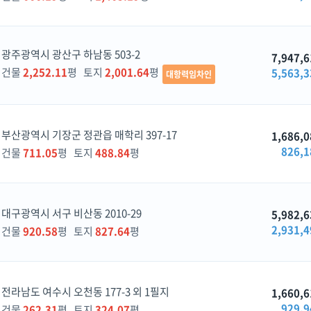
광주광역시 광산구 하남동 503-2
7,947,6
건물
2,252.11
평 토지
2,001.64
평
5,563,3
대항력임차인
부산광역시 기장군 정관읍 매학리 397-17
1,686,0
826,1
건물
711.05
평 토지
488.84
평
대구광역시 서구 비산동 2010-29
5,982,6
2,931,4
건물
920.58
평 토지
827.64
평
전라남도 여수시 오천동 177-3 외 1필지
1,660,6
929,9
건물
262.31
평 토지
324.07
평