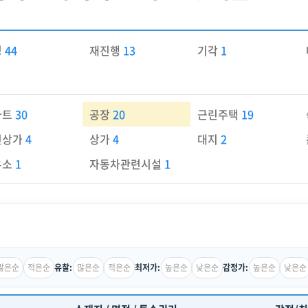
경
44
재진행
13
기각
1
파트
30
공장
20
근린주택
19
린상가
4
상가
4
대지
2
유소
1
자동차관련시설
1
많은순
적은순
많은순
적은순
높은순
낮은순
높은순
낮은순
유찰:
최저가:
감정가: