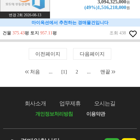
3,094,325,000
원
(49%)1,516,218,000
원
변경 2회 2026-08-13
마이옥션에서 추천하는 경매물건입니다
건물
375.43
평 토지
957.11
평
조회 438
이전페이지
다음페이지
처음
...
[1]
2
...
맨끝
회사소개
업무제휴
오시는길
개인정보처리방침
이용약관