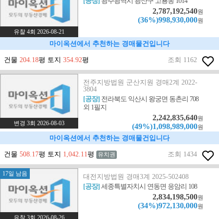
[공장]
광주광역시 광산구 고룡동 1014
2,787,192,540
원
(36%)998,930,000
원
유찰 4회 2026-08-21
마이옥션에서 추천하는 경매물건입니다
건물
204.18
평 토지
354.92
평
조회 1162
전주지방법원 군산지원 경매2계 2022-
3804
[공장]
전라북도 익산시 왕궁면 동촌리 708
외 1필지
2,242,835,640
원
변경 3회 2026-08-03
(49%)1,098,989,000
원
마이옥션에서 추천하는 경매물건입니다
건물
508.17
평 토지
1,042.11
평
조회 1434
유치권
17일 남음
대전지방법원 경매3계 2025-502408
[공장]
세종특별자치시 연동면 응암리 108
2,834,198,500
원
(34%)972,130,000
원
유찰 3회 2026-08-26