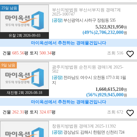
25일 남음
부산지방법원 부산서부지원 경매7계
2025-100747
[공장]
부산광역시 사하구 장림동 535
5,522,921,950
원
(49%)2,706,232,000
원
유찰 2회 2026-09-03
마이옥션에서 추천하는 경매물건입니다
건물
685.56
평 토지
500.34
평
조회 516
9일 남음
광주지방법원 순천지원 경매1계 2025-
502
[공장]
전라남도 여수시 오천동 177-3 외 1필
지
1,660,615,210
원
재진행 2회 2026-08-18
(56%)929,945,000
원
마이옥션에서 추천하는 경매물건입니다
건물
262.31
평 토지
324.07
평
조회 672
창원지방법원 경매3계 2025-11392
[공장]
경상남도 김해시 한림면 신천리 724