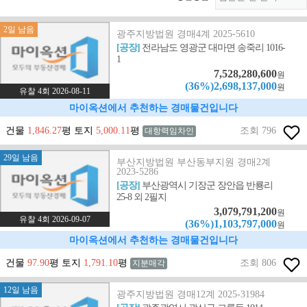
2일 남음
광주지방법원 경매4계 2025-5610
[공장]
전라남도 영광군 대마면 송죽리 1016-
1
7,528,280,600
원
(36%)2,698,137,000
원
유찰 4회 2026-08-11
마이옥션에서 추천하는 경매물건입니다
건물
1,846.27
평 토지
5,000.11
평
조회 796
대항력임차인
29일 남음
부산지방법원 부산동부지원 경매2계
2023-5286
[공장]
부산광역시 기장군 장안읍 반룡리
25-8 외 2필지
3,079,791,200
원
유찰 4회 2026-09-07
(36%)1,103,797,000
원
마이옥션에서 추천하는 경매물건입니다
건물
97.90
평 토지
1,791.10
평
조회 806
지분매각
12일 남음
광주지방법원 경매12계 2025-31984