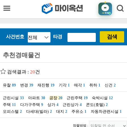
AI
챗봇
검색
사건번호
타경
추천경매물건
검색결과 :
20
건
유찰
89
변경
39
재진행
19
기각
1
매각
1
취하
1
신건
2
근린시설
33
아파트
30
공장
20
근린주택
19
숙박시설
12
주택
11
다가구주택
9
상가
4
근린상가
4
콘도(호텔)
2
오피스텔
2
다세대(빌라)
2
대지
2
주유소
1
자동차관련시설
1
정렬방법 :