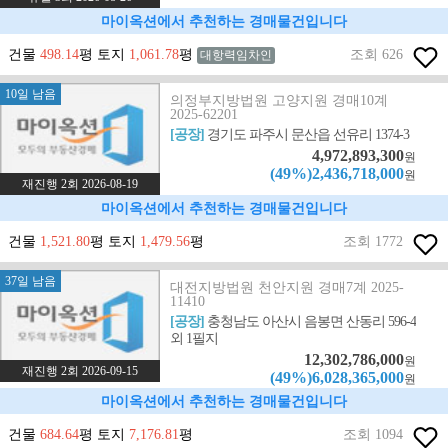
마이옥션에서 추천하는 경매물건입니다
건물
498.14
평 토지
1,061.78
평
조회 626
대항력임차인
10일 남음
의정부지방법원 고양지원 경매10계
2025-62201
[공장]
경기도 파주시 문산읍 선유리 1374-3
4,972,893,300
원
(49%)2,436,718,000
원
재진행 2회 2026-08-19
마이옥션에서 추천하는 경매물건입니다
건물
1,521.80
평 토지
1,479.56
평
조회 1772
37일 남음
대전지방법원 천안지원 경매7계 2025-
11410
[공장]
충청남도 아산시 음봉면 산동리 596-4
외 1필지
12,302,786,000
원
재진행 2회 2026-09-15
(49%)6,028,365,000
원
마이옥션에서 추천하는 경매물건입니다
건물
684.64
평 토지
7,176.81
평
조회 1094