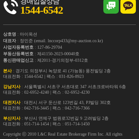
경매입찰상담
1544-6542
상호명
: 마이옥션
대표자
: 정민준 (email. lnccorp433@my-auction.co.kr)
사업자등록번호
: 127-86-29704
부동산등록번호
: 제41150-2023-00040호
통신판매업신고
: 제2011-경기의정부-0312호
본사
: 경기도 의정부시 녹양로 41 (가능동) 풍전빌딩 2층
대표전화 : 1544-6542 | 팩스 : 031-826-8923
강남지사
: 서울특별시 서초구 서초대로 347 서초크로바타워 6층
대표전화 : 02-6952-4240 | 팩스 : 02-6952-4230
대전지사
: 대전시 서구 둔산로 123번길 43, PJ빌딩 302호
대표전화 : 042-716-3445 | 팩스 : 042-716-7366
부산지사
: 부산시 연제구 법원로32번길 9 고려빌딩 2층
대표전화 : 051-714-1454 | 팩스 : 051-714-1450
Copyright ⓒ 2010 L&C Real Estate Brokerage Firm Inc. All rights