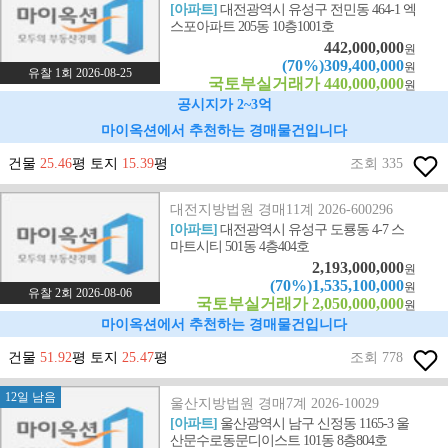
[아파트]
대전광역시 유성구 전민동 464-1 엑
스포아파트 205동 10층1001호
442,000,000
원
(70%)309,400,000
원
유찰 1회 2026-08-25
국토부실거래가 440,000,000
원
공시지가 2~3억
마이옥션에서 추천하는 경매물건입니다
건물
25.46
평 토지
15.39
평
조회 335
대전지방법원 경매11계 2026-600296
[아파트]
대전광역시 유성구 도룡동 4-7 스
마트시티 501동 4층404호
2,193,000,000
원
(70%)1,535,100,000
원
유찰 2회 2026-08-06
국토부실거래가 2,050,000,000
원
마이옥션에서 추천하는 경매물건입니다
건물
51.92
평 토지
25.47
평
조회 778
12일 남음
울산지방법원 경매7계 2026-10029
[아파트]
울산광역시 남구 신정동 1165-3 울
산문수로동문디이스트 101동 8층804호