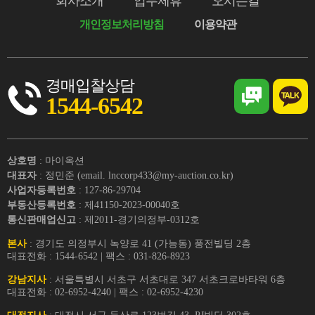
회사소개
업무제휴
오시는길
개인정보처리방침
이용약관
경매입찰상담
1544-6542
상호명
: 마이옥션
대표자
: 정민준 (email. lnccorp433@my-auction.co.kr)
사업자등록번호
: 127-86-29704
부동산등록번호
: 제41150-2023-00040호
통신판매업신고
: 제2011-경기의정부-0312호
본사
: 경기도 의정부시 녹양로 41 (가능동) 풍전빌딩 2층
대표전화 : 1544-6542 | 팩스 : 031-826-8923
강남지사
: 서울특별시 서초구 서초대로 347 서초크로바타워 6층
대표전화 : 02-6952-4240 | 팩스 : 02-6952-4230