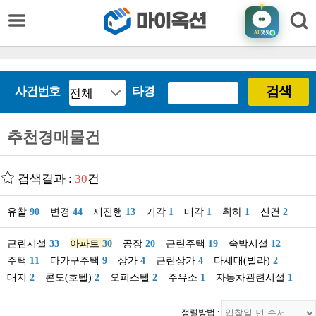
AI
챗봇
검색
사건번호
타경
추천경매물건
검색결과 :
30
건
유찰
90
변경
44
재진행
13
기각
1
매각
1
취하
1
신건
2
근린시설
33
아파트
30
공장
20
근린주택
19
숙박시설
12
주택
11
다가구주택
9
상가
4
근린상가
4
다세대(빌라)
2
대지
2
콘도(호텔)
2
오피스텔
2
주유소
1
자동차관련시설
1
정렬방법 :