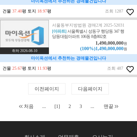
마이옥션에서 추천하는 경매물건입니다
건물
37.40
평 토지
18.97
평
조회 1287
서울동부지방법원 경매2계 2025-52031
[아파트]
서울특별시 성동구 행당동 347 행
당동대림아파트 106동 8층802호
1,490,000,000
원
(100%)1,490,000,000
원
취하 2026-08-10
마이옥션에서 추천하는 경매물건입니다
건물
25.67
평 토지
11.93
평
조회 487
이전페이지
다음페이지
처음
...
[1]
2
3
...
맨끝