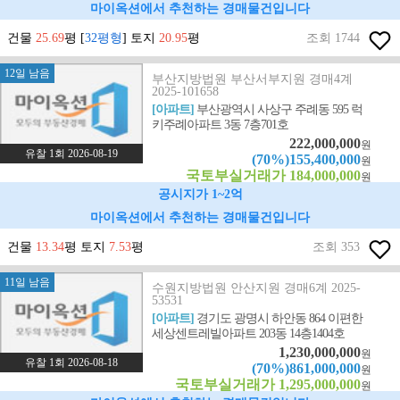
마이옥션에서 추천하는 경매물건입니다
건물
25.69
평 [
32평형
] 토지
20.95
평
조회 1744
12일 남음
부산지방법원 부산서부지원 경매4계
2025-101658
[아파트]
부산광역시 사상구 주례동 595 럭
키주례아파트 3동 7층701호
222,000,000
원
유찰 1회 2026-08-19
(70%)155,400,000
원
국토부실거래가 184,000,000
원
공시지가 1~2억
마이옥션에서 추천하는 경매물건입니다
건물
13.34
평 토지
7.53
평
조회 353
11일 남음
수원지방법원 안산지원 경매6계 2025-
53531
[아파트]
경기도 광명시 하안동 864 이편한
세상센트레빌아파트 203동 14층1404호
1,230,000,000
원
유찰 1회 2026-08-18
(70%)861,000,000
원
국토부실거래가 1,295,000,000
원