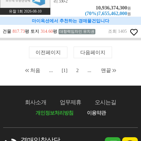
리 330-2
10,936,374,300
원
유찰 1회 2026-08-10
(70%)7,655,462,000
원
마이옥션에서 추천하는 경매물건입니다
건물
817.73
평 토지
314.60
평
조회 1405
대항력임차인 유치권
이전페이지
다음페이지
처음
...
[1]
2
...
맨끝
회사소개
업무제휴
오시는길
개인정보처리방침
이용약관
경매입찰상담