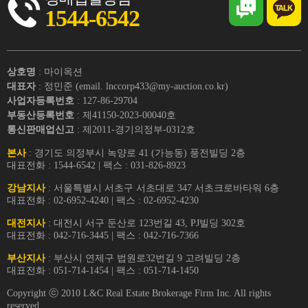
1544-6542
상호명
: 마이옥션
대표자
: 정민준 (email. lnccorp433@my-auction.co.kr)
사업자등록번호
: 127-86-29704
부동산등록번호
: 제41150-2023-00040호
통신판매업신고
: 제2011-경기의정부-0312호
본사
: 경기도 의정부시 녹양로 41 (가능동) 풍전빌딩 2층
대표전화 : 1544-6542 | 팩스 : 031-826-8923
강남지사
: 서울특별시 서초구 서초대로 347 서초크로바타워 6층
대표전화 : 02-6952-4240 | 팩스 : 02-6952-4230
대전지사
: 대전시 서구 둔산로 123번길 43, PJ빌딩 302호
대표전화 : 042-716-3445 | 팩스 : 042-716-7366
부산지사
: 부산시 연제구 법원로32번길 9 고려빌딩 2층
대표전화 : 051-714-1454 | 팩스 : 051-714-1450
Copyright ⓒ 2010 L&C Real Estate Brokerage Firm Inc. All rights
reserved.