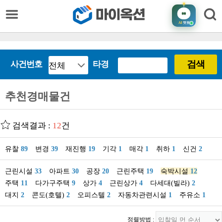
AI
챗봇
검색
사건번호
타경
추천경매물건
검색결과 :
12
건
유찰
89
변경
39
재진행
19
기각
1
매각
1
취하
1
신건
2
근린시설
33
아파트
30
공장
20
근린주택
19
숙박시설
12
주택
11
다가구주택
9
상가
4
근린상가
4
다세대(빌라)
2
대지
2
콘도(호텔)
2
오피스텔
2
자동차관련시설
1
주유소
1
정렬방법 :