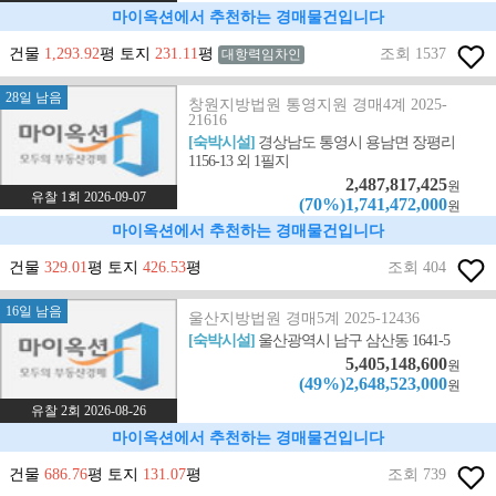
마이옥션에서 추천하는 경매물건입니다
건물
1,293.92
평 토지
231.11
평
조회 1537
대항력임차인
28일 남음
창원지방법원 통영지원 경매4계 2025-
21616
[숙박시설]
경상남도 통영시 용남면 장평리
1156-13 외 1필지
2,487,817,425
원
유찰 1회 2026-09-07
(70%)1,741,472,000
원
마이옥션에서 추천하는 경매물건입니다
건물
329.01
평 토지
426.53
평
조회 404
16일 남음
울산지방법원 경매5계 2025-12436
[숙박시설]
울산광역시 남구 삼산동 1641-5
5,405,148,600
원
(49%)2,648,523,000
원
유찰 2회 2026-08-26
마이옥션에서 추천하는 경매물건입니다
건물
686.76
평 토지
131.07
평
조회 739