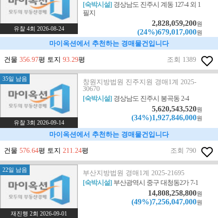
[숙박시설]
경상남도 진주시 계동 127-4 외 1
필지
2,828,059,200
원
유찰 4회 2026-08-24
(24%)679,017,000
원
마이옥션에서 추천하는 경매물건입니다
건물
356.97
평 토지
93.29
평
조회 1389
35일 남음
창원지방법원 진주지원 경매1계 2025-
30670
[숙박시설]
경상남도 진주시 봉곡동 2-4
5,620,543,520
원
(34%)1,927,846,000
원
유찰 3회 2026-09-14
마이옥션에서 추천하는 경매물건입니다
건물
576.64
평 토지
211.24
평
조회 790
22일 남음
부산지방법원 경매1계 2025-21695
[숙박시설]
부산광역시 중구 대청동2가 7-1
14,808,258,800
원
(49%)7,256,047,000
원
재진행 2회 2026-09-01