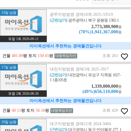
33일 남음
광주지방법원 경매10계 2025-33519
[근린상가]
광주광역시 북구 용봉동 1382-1
2,773,380,900
원
(70%)1,941,367,000
원
유찰 1회 2026-09-11
마이옥션에서 추천하는 경매물건입니다
건물
401.89
평 토지
150.65
평
조회 263
대항력임차인
17일 남음
대전지방법원 경매3계 2025-3917
[근린상가]
대전광역시 유성구 지족동 1027-
1 1층105호
1,339,000,000
원
(49%)656,110,000
원
유찰 2회 2026-08-26
마이옥션에서 추천하는 경매물건입니다
건물
40.11
평 토지
56.16
평
조회 429
대항력임차인
10일 남음
대구지방법원 경매12계 2024-5004
[근린상가]
대구광역시 동구 반야월로 277, 1