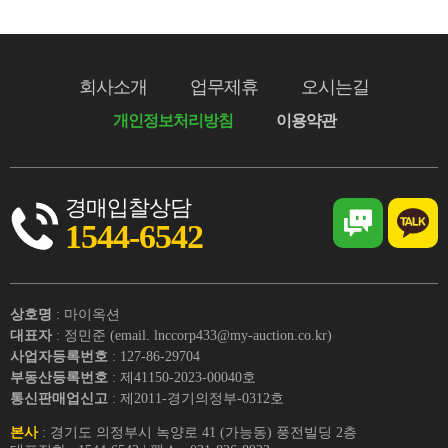
회사소개
업무제휴
오시는길
개인정보처리방침
이용약관
경매입찰상담
1544-6542
상호명
: 마이옥션
대표자
: 정민준 (email. lnccorp433@my-auction.co.kr)
사업자등록번호
: 127-86-29704
부동산등록번호
: 제41150-2023-00040호
통신판매업신고
: 제2011-경기의정부-0312호
본사
: 경기도 의정부시 녹양로 41 (가능동) 풍전빌딩 2층