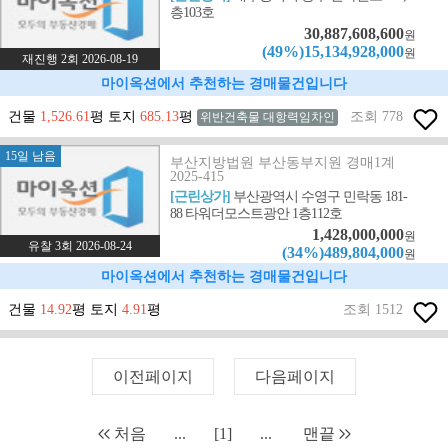
층103호
30,887,608,600
원
(49%)15,134,928,000
원
재진행 2회 2026-08-19
마이옥션에서 추천하는 경매물건입니다
건물
1,526.61
평 토지
685.13
평
조회 778
위반건축물 대항력임차인
15일 남음
부산지방법원 부산동부지원 경매1계
2025-415
[근린상가]
부산광역시 수영구 민락동 181-
88 타워더모스트광안 1층112호
1,428,000,000
원
유찰 3회 2026-08-24
(34%)489,804,000
원
마이옥션에서 추천하는 경매물건입니다
건물
14.92
평 토지
4.91
평
조회 1512
이전페이지
다음페이지
처음
...
[1]
...
맨끝