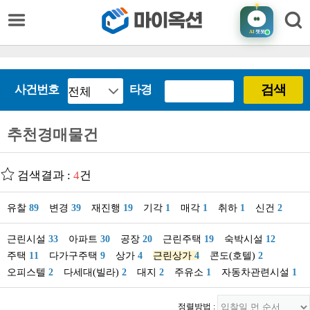
AI
챗봇
검색
사건번호
타경
추천경매물건
검색결과 :
4
건
유찰
89
변경
39
재진행
19
기각
1
매각
1
취하
1
신건
2
근린시설
33
아파트
30
공장
20
근린주택
19
숙박시설
12
주택
11
다가구주택
9
상가
4
근린상가
4
콘도(호텔)
2
오피스텔
2
다세대(빌라)
2
대지
2
주유소
1
자동차관련시설
1
정렬방법 :