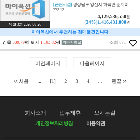
[근린시설]
경상남도 양산시 하북면 순지리
272-12
4,129,536,550
원
(34%)1,416,431,000
원
유찰 3회 2026-08-26
마이옥션에서 추천하는 경매물건입니다
건물
380.79
평 토지
1,103.82
평
조회 871
위반건축물
이전페이지
다음페이지
처음
...
[1]
2
3
4
...
맨끝
회사소개
업무제휴
오시는길
개인정보처리방침
이용약관