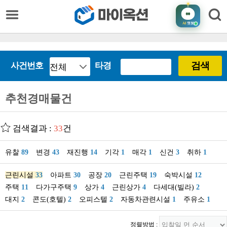
AI
챗봇
검색
사건번호
타경
추천경매물건
검색결과 :
33
건
유찰
89
변경
43
재진행
14
기각
1
매각
1
신건
3
취하
1
근린시설
33
아파트
30
공장
20
근린주택
19
숙박시설
12
주택
11
다가구주택
9
상가
4
근린상가
4
다세대(빌라)
2
대지
2
콘도(호텔)
2
오피스텔
2
자동차관련시설
1
주유소
1
정렬방법 :