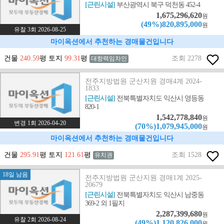
[근린시설]
부산광역시 북구 덕천동 452-4
1,675,296,620
원
(49%)820,895,000
원
유찰 3회 2026-08-25
마이옥션에서 추천하는 경매물건입니다
건물
240.59
평 토지
99.31
평
조회 2278
대항력임차인
전주지방법원 군산지원 경매4계 2024-
1833
[근린시설]
전북특별자치도 익산시 영등동
820-1
1,542,778,840
원
변경 1회 2026-04-20
(70%)1,079,945,000
원
마이옥션에서 추천하는 경매물건입니다
건물
295.91
평 토지
121.61
평
조회 1528
유치권
18일 남음
전주지방법원 군산지원 경매1계 2025-
20679
[근린시설]
전북특별자치도 익산시 남중동
369-2 외 1필지
2,287,399,680
원
유찰 2회 2026-08-24
(49%)1,120,826,000
원