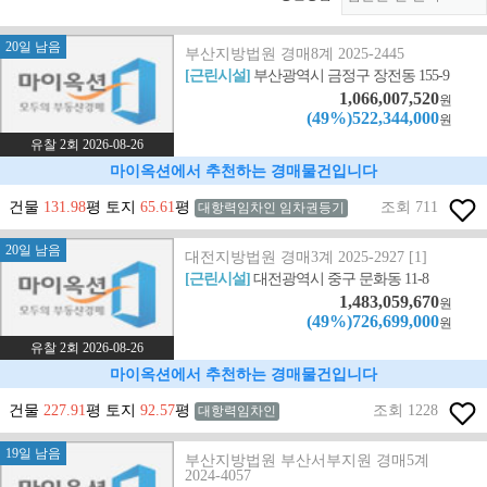
20일 남음
부산지방법원 경매8계 2025-2445
[근린시설]
부산광역시 금정구 장전동 155-9
1,066,007,520
원
(49%)522,344,000
원
유찰 2회 2026-08-26
마이옥션에서 추천하는 경매물건입니다
건물
131.98
평 토지
65.61
평
조회 711
대항력임차인 임차권등기
20일 남음
대전지방법원 경매3계 2025-2927 [1]
[근린시설]
대전광역시 중구 문화동 11-8
1,483,059,670
원
(49%)726,699,000
원
유찰 2회 2026-08-26
마이옥션에서 추천하는 경매물건입니다
건물
227.91
평 토지
92.57
평
조회 1228
대항력임차인
19일 남음
부산지방법원 부산서부지원 경매5계
2024-4057