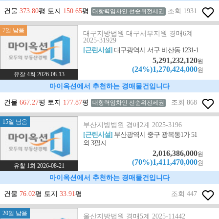
건물
373.80
평 토지
150.65
평
조회 1931
대항력임차인 선순위전세권
7일 남음
대구지방법원 대구서부지원 경매6계
2025-31929
[근린시설]
대구광역시 서구 비산동 1231-1
5,291,232,120
원
(24%)1,270,424,000
원
유찰 4회 2026-08-13
마이옥션에서 추천하는 경매물건입니다
건물
667.27
평 토지
177.87
평
조회 868
대항력임차인 선순위전세권
15일 남음
부산지방법원 경매2계 2025-3196
[근린시설]
부산광역시 중구 광복동1가 51
외 3필지
2,016,386,000
원
(70%)1,411,470,000
원
유찰 1회 2026-08-21
마이옥션에서 추천하는 경매물건입니다
건물
76.02
평 토지
33.91
평
조회 447
20일 남음
울산지방법원 경매5계 2025-11442