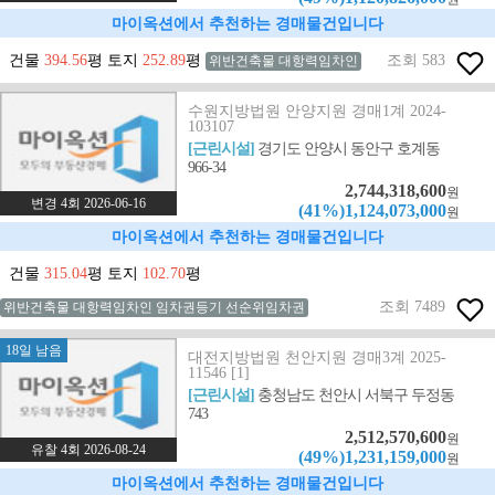
마이옥션에서 추천하는 경매물건입니다
건물
394.56
평 토지
252.89
평
조회 583
위반건축물 대항력임차인
수원지방법원 안양지원 경매1계 2024-
103107
[근린시설]
경기도 안양시 동안구 호계동
966-34
2,744,318,600
원
변경 4회 2026-06-16
(41%)1,124,073,000
원
마이옥션에서 추천하는 경매물건입니다
건물
315.04
평 토지
102.70
평
조회 7489
위반건축물 대항력임차인 임차권등기 선순위임차권
18일 남음
대전지방법원 천안지원 경매3계 2025-
11546 [1]
[근린시설]
충청남도 천안시 서북구 두정동
743
2,512,570,600
원
유찰 4회 2026-08-24
(49%)1,231,159,000
원
마이옥션에서 추천하는 경매물건입니다