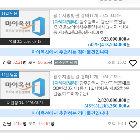
11일 남음
광주지방법원 경매11계 2025-33349
[다세대(빌라)]
광주광역시 광산구 도천동
121-3 윤슬의아침수완5차더시그니처 제104
동 제1층,2층,3층,4층 제101호
923,000,000
원
유찰 3회 2026-08-18
(45%)413,504,000
원
마이옥션에서 추천하는 경매물건입니다
건물
52.21
평 토지
96.61
평
조회 1302
선순위전세권
14일 남음
광주지방법원 경매12계 2024-71993
[다세대(빌라)]
광주광역시 광산구 북문대로
583번길 35, 제1동 제1,2,지하1층 제105호 (수
완동,디프리마수완)
2,820,000,000
원
재진행 3회 2026-08-21
(45%)1,263,360,000
원
마이옥션에서 추천하는 경매물건입니다
건물
82.08
평 토지
173.61
평
조회 1613