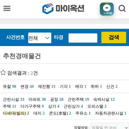
AI
챗봇
검색
사건번호
타경
추천경매물건
검색결과 :
2
건
유찰
90
변경
44
재진행
13
기각
1
매각
1
취하
1
신건
2
근린시설
33
아파트
30
공장
20
근린주택
19
숙박시설
12
주택
11
다가구주택
9
상가
4
근린상가
4
오피스텔
2
다세대(빌라)
2
대지
2
콘도(호텔)
2
주유소
1
자동차관련시설
1
정렬방법 :