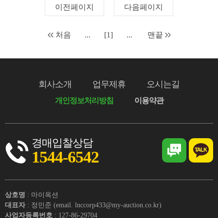
이전페이지
다음페이지
처음
...
[1]
...
맨끝
회사소개
업무제휴
오시는길
개인정보처리방침
이용약관
경매입찰상담
1544-6542
상호명
: 마이옥션
대표자
: 정민준 (email. lnccorp433@my-auction.co.kr)
사업자등록번호
: 127-86-29704