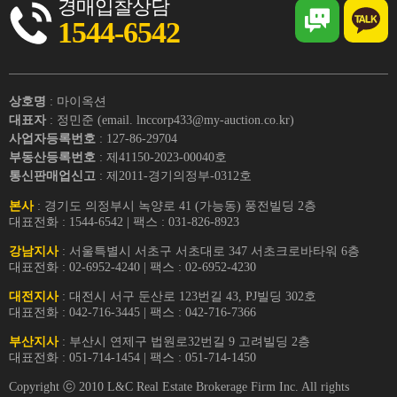
경매입찰상담
1544-6542
상호명
: 마이옥션
대표자
: 정민준 (email. lnccorp433@my-auction.co.kr)
사업자등록번호
: 127-86-29704
부동산등록번호
: 제41150-2023-00040호
통신판매업신고
: 제2011-경기의정부-0312호
본사
: 경기도 의정부시 녹양로 41 (가능동) 풍전빌딩 2층
대표전화 : 1544-6542 | 팩스 : 031-826-8923
강남지사
: 서울특별시 서초구 서초대로 347 서초크로바타워 6층
대표전화 : 02-6952-4240 | 팩스 : 02-6952-4230
대전지사
: 대전시 서구 둔산로 123번길 43, PJ빌딩 302호
대표전화 : 042-716-3445 | 팩스 : 042-716-7366
부산지사
: 부산시 연제구 법원로32번길 9 고려빌딩 2층
대표전화 : 051-714-1454 | 팩스 : 051-714-1450
Copyright ⓒ 2010 L&C Real Estate Brokerage Firm Inc. All rights