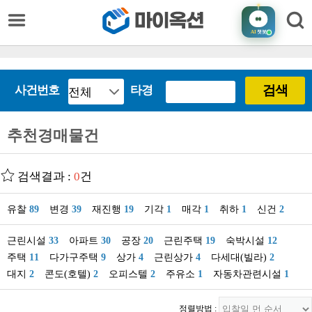
AI
챗봇
검색
사건번호
타경
추천경매물건
검색결과 :
0
건
유찰
89
변경
39
재진행
19
기각
1
매각
1
취하
1
신건
2
근린시설
33
아파트
30
공장
20
근린주택
19
숙박시설
12
주택
11
다가구주택
9
상가
4
근린상가
4
다세대(빌라)
2
대지
2
콘도(호텔)
2
오피스텔
2
주유소
1
자동차관련시설
1
정렬방법 :