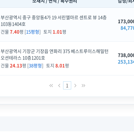
소재지 / 면적 / 특수권리
감정/최
부산광역시 중구 중앙동4가 19 서린엘마르 센트로 뷰 14층
173,00
103동1404호
84,77
건물
7.40
평 [
15평형
] 토지
1.01
평
부산광역시 기장군 기장읍 연화리 375 베스트루이스해밀턴
738,00
오션테라스 10층1201호
253,13
건물
24.13
평 [
38평형
] 토지
8.01
평
1