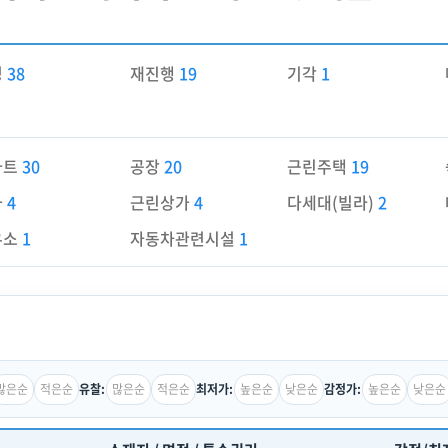
경
38
재진행
19
기각
1
파트
30
공장
20
근린주택
19
가
4
근린상가
4
다세대(빌라)
2
유소
1
자동차관련시설
1
많은순
적은순
많은순
적은순
높은순
낮은순
높은순
낮은순
유찰:
최저가:
감정가: