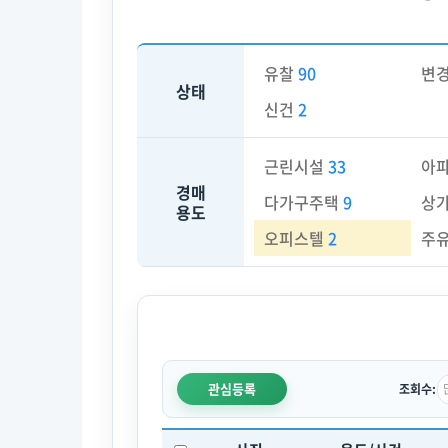
유찰
90
변
상태
신건
2
근린시설
33
아
경매
다가구주택
9
상
용도
오피스텔
2
주
관심등록
조회수: