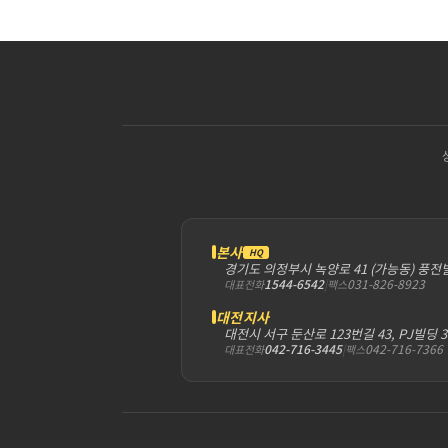
본사
HQ
경기도 의정부시 녹양로 41 (가능동) 풍전
1544-6542
|
031-826-8923
대표전화
팩스
대전지사
대전시 서구 둔산로 123번길 43, PJ빌딩 
042-716-3445
|
042-716-7366
대표전화
팩스