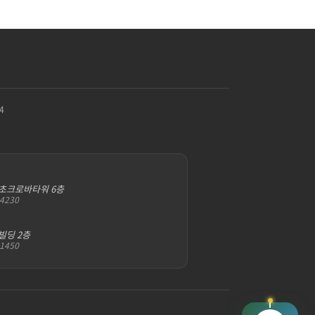
4
서초크로바타워 6층
-4230
빌딩 2층
-1450