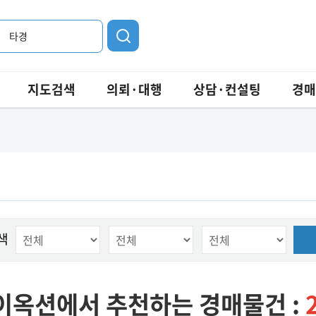
타경
지도검색
의뢰·대행
상담·컨설팅
경매
색
이옥션에서 추천하는 경매물건 :