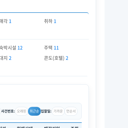
매각
1
취하
1
숙박시설
12
주택
11
대지
2
콘도(호텔)
2
오래된
최근순
가까운
먼순서
사건번호:
입찰일: