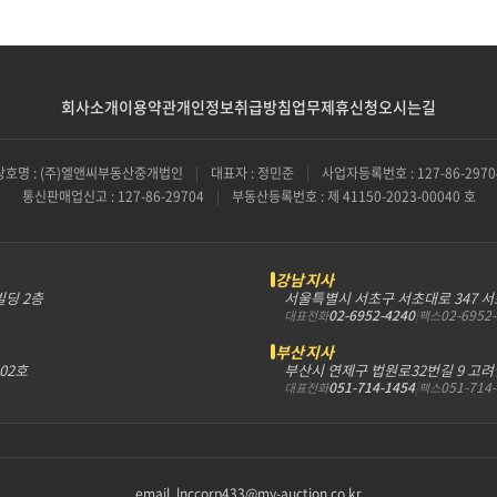
회사소개
이용약관
개인정보취급방침
업무제휴신청
오시는길
상호명 : (주)엘앤씨부동산중개법인
|
대표자 : 정민준
|
사업자등록번호 : 127-86-2970
통신판매업신고 : 127-86-29704
|
부동산등록번호 : 제 41150-2023-00040 호
강남지사
빌딩 2층
서울특별시 서초구 서초대로 347 
02-6952-4240
|
02-6952
대표전화
팩스
부산지사
302호
부산시 연제구 법원로32번길 9 고려
051-714-1454
|
051-714
대표전화
팩스
email. lnccorp433@my-auction.co.kr