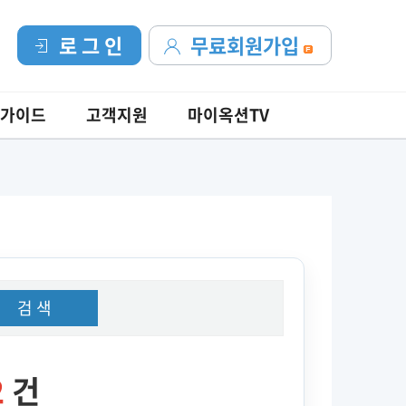
로 그 인
무료회원가입
가이드
고객지원
마이옥션TV
검 색
2
건