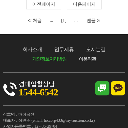
이전페이지
다음페이지
처음
...
[1]
...
맨끝
회사소개
업무제휴
오시는길
개인정보처리방침
이용약관
경매입찰상담
1544-6542
상호명
: 마이옥션
대표자
: 정민준 (email. lnccorp433@my-auction.co.kr)
사업자등록번호
: 127-86-29704