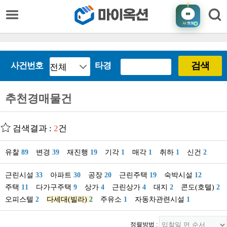
AI
챗봇
검색
사건번호
타경
추천경매물건
검색결과 :
2
건
유찰
89
변경
39
재진행
19
기각
1
매각
1
취하
1
신건
2
근린시설
33
아파트
30
공장
20
근린주택
19
숙박시설
12
주택
11
다가구주택
9
상가
4
근린상가
4
대지
2
콘도(호텔)
2
오피스텔
2
다세대(빌라)
2
주유소
1
자동차관련시설
1
정렬방법 :