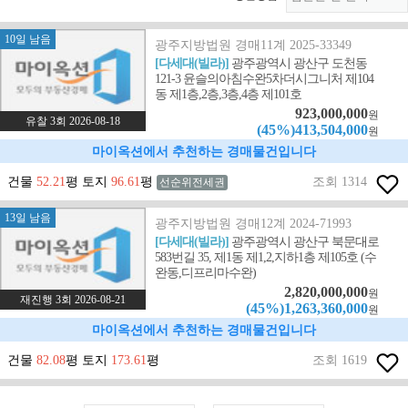
10일 남음
광주지방법원 경매11계 2025-33349
[다세대(빌라)]
광주광역시 광산구 도천동
121-3 윤슬의아침수완5차더시그니처 제104
동 제1층,2층,3층,4층 제101호
923,000,000
원
유찰 3회 2026-08-18
(45%)413,504,000
원
마이옥션에서 추천하는 경매물건입니다
건물
52.21
평 토지
96.61
평
조회 1314
선순위전세권
13일 남음
광주지방법원 경매12계 2024-71993
[다세대(빌라)]
광주광역시 광산구 북문대로
583번길 35, 제1동 제1,2,지하1층 제105호 (수
완동,디프리마수완)
2,820,000,000
원
재진행 3회 2026-08-21
(45%)1,263,360,000
원
마이옥션에서 추천하는 경매물건입니다
건물
82.08
평 토지
173.61
평
조회 1619