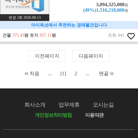
3,094,325,000
원
(49%)1,516,218,000
원
변경 2회 2026-08-13
마이옥션에서 추천하는 경매물건입니다
건물
375.43
평 토지
957.11
평
조회 441
이전페이지
다음페이지
처음
...
[1]
2
...
맨끝
회사소개
업무제휴
오시는길
개인정보처리방침
이용약관