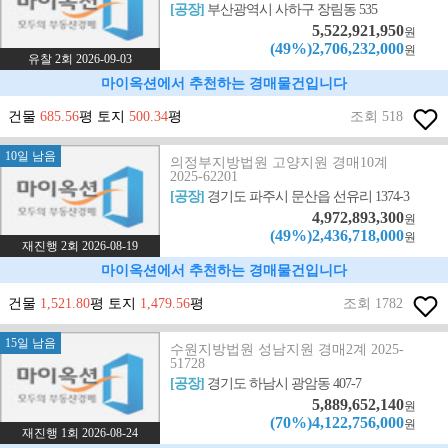
[공장]
부산광역시 사하구 장림동 535
5,522,921,950
원
(49%)2,706,232,000
원
유찰 2회 2026-09-03
마이옥션에서 추천하는 경매물건입니다
건물
685.56
평 토지
500.34
평
조회 518
10일 남음
의정부지방법원 고양지원 경매10계
2025-62201
[공장]
경기도 파주시 문산읍 선유리 1374-3
4,972,893,300
원
(49%)2,436,718,000
원
재진행 2회 2026-08-19
마이옥션에서 추천하는 경매물건입니다
건물
1,521.80
평 토지
1,479.56
평
조회 1782
15일 남음
수원지방법원 성남지원 경매2계 2025-
51728
[공장]
경기도 하남시 광암동 407-7
5,889,652,140
원
(70%)4,122,756,000
원
재진행 1회 2026-08-24