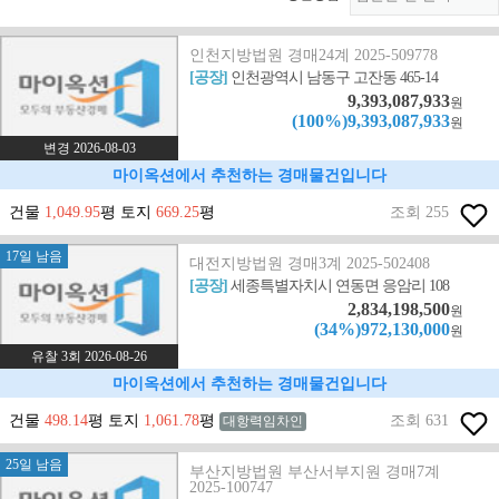
인천지방법원 경매24계 2025-509778
[공장]
인천광역시 남동구 고잔동 465-14
9,393,087,933
원
(100%)9,393,087,933
원
변경 2026-08-03
마이옥션에서 추천하는 경매물건입니다
건물
1,049.95
평 토지
669.25
평
조회 255
17일 남음
대전지방법원 경매3계 2025-502408
[공장]
세종특별자치시 연동면 응암리 108
2,834,198,500
원
(34%)972,130,000
원
유찰 3회 2026-08-26
마이옥션에서 추천하는 경매물건입니다
건물
498.14
평 토지
1,061.78
평
조회 631
대항력임차인
25일 남음
부산지방법원 부산서부지원 경매7계
2025-100747