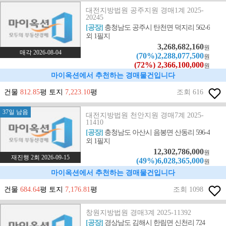
대전지방법원 공주지원 경매1계 2025-
20245
[공장]
충청남도 공주시 탄천면 덕지리 562-6
외 1필지
3,268,682,160
원
매각 2026-08-04
(70%)2,288,077,500
원
(72%) 2,366,100,000
원
마이옥션에서 추천하는 경매물건입니다
건물
812.85
평 토지
7,223.10
평
조회 616
37일 남음
대전지방법원 천안지원 경매7계 2025-
11410
[공장]
충청남도 아산시 음봉면 산동리 596-4
외 1필지
12,302,786,000
원
재진행 2회 2026-09-15
(49%)6,028,365,000
원
마이옥션에서 추천하는 경매물건입니다
건물
684.64
평 토지
7,176.81
평
조회 1098
창원지방법원 경매3계 2025-11392
[공장]
경상남도 김해시 한림면 신천리 724