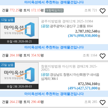
마이옥션에서 추천하는 경매물건입니다
건물
772.25
평 토지
172.15
평
조회 721
대항력임차인
12일 남음
광주지방법원 경매12계 2025-31984
[공장]
광주광역시 광산구 고룡동 1014
2,787,192,540
원
(36%)998,930,000
원
유찰 4회 2026-08-21
마이옥션에서 추천하는 경매물건입니다
건물
204.18
평 토지
354.92
평
조회 1164
25일 남음
창원지방법원 마산지원 경매2계 2025-
20925
[공장]
경상남도 창원시 마산회원구 내서읍
삼계리 366-1
872,594,160
원
유찰 2회 2026-09-03
(49%)427,571,000
원
마이옥션에서 추천하는 경매물건입니다
건물
264.23
평 토지
290.40
평
조회 285