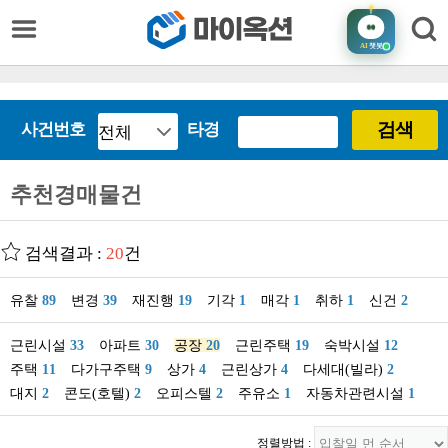
AI
챗봇
검색
사건번호
타경
추천경매물건
검색결과 :
20
건
유찰
89
변경
39
재진행
19
기각
1
매각
1
취하
1
신건
2
근린시설
33
아파트
30
공장
20
근린주택
19
숙박시설
12
주택
11
다가구주택
9
상가
4
근린상가
4
다세대(빌라)
2
대지
2
콘도(호텔)
2
오피스텔
2
주유소
1
자동차관련시설
1
정렬방법 :