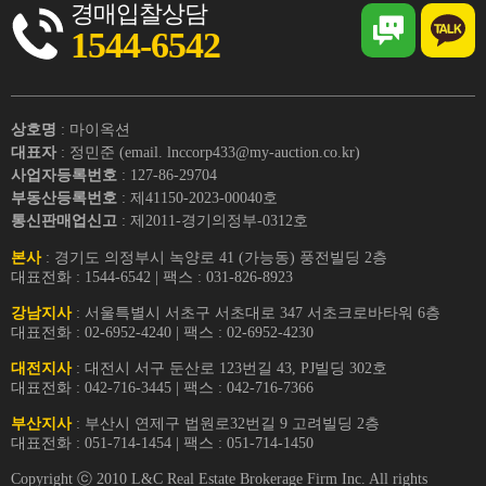
경매입찰상담
1544-6542
상호명
: 마이옥션
대표자
: 정민준 (email. lnccorp433@my-auction.co.kr)
사업자등록번호
: 127-86-29704
부동산등록번호
: 제41150-2023-00040호
통신판매업신고
: 제2011-경기의정부-0312호
본사
: 경기도 의정부시 녹양로 41 (가능동) 풍전빌딩 2층
대표전화 : 1544-6542 | 팩스 : 031-826-8923
강남지사
: 서울특별시 서초구 서초대로 347 서초크로바타워 6층
대표전화 : 02-6952-4240 | 팩스 : 02-6952-4230
대전지사
: 대전시 서구 둔산로 123번길 43, PJ빌딩 302호
대표전화 : 042-716-3445 | 팩스 : 042-716-7366
부산지사
: 부산시 연제구 법원로32번길 9 고려빌딩 2층
대표전화 : 051-714-1454 | 팩스 : 051-714-1450
Copyright ⓒ 2010 L&C Real Estate Brokerage Firm Inc. All rights