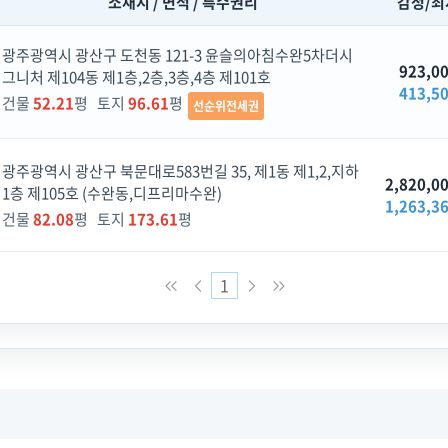
소재지 / 면적 / 특수권리
감정/최
광주광역시 광산구 도천동 121-3 윤슬의아침수완5차더시
923,0
그니처 제104동 제1층,2층,3층,4층 제101호
413,5
건물
52.21
평 토지
96.61
평
선순위전세권
광주광역시 광산구 북문대로583번길 35, 제1동 제1,2,지하
2,820,0
1층 제105호 (수완동,디프리마수완)
1,263,3
건물
82.08
평 토지
173.61
평
1