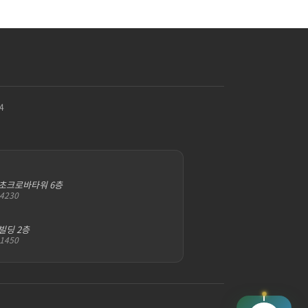
4
서초크로바타워 6층
-4230
빌딩 2층
-1450