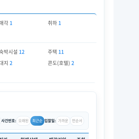
매각
1
취하
1
숙박시설
12
주택
11
대지
2
콘도(호텔)
2
오래된
최근순
가까운
먼순서
사건번호:
입찰일: