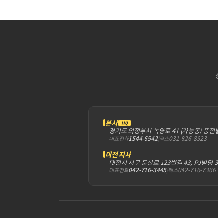
본사
HQ
경기도 의정부시 녹양로 41 (가능동) 풍전
1544-6542
|
031-826-8923
대표전화
팩스
대전지사
대전시 서구 둔산로 123번길 43, PJ빌딩 
042-716-3445
|
042-716-7366
대표전화
팩스