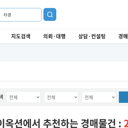
타경
지도검색
의뢰·대행
상담·컨설팅
경매
색
이옥션에서 추천하는 경매물건 :