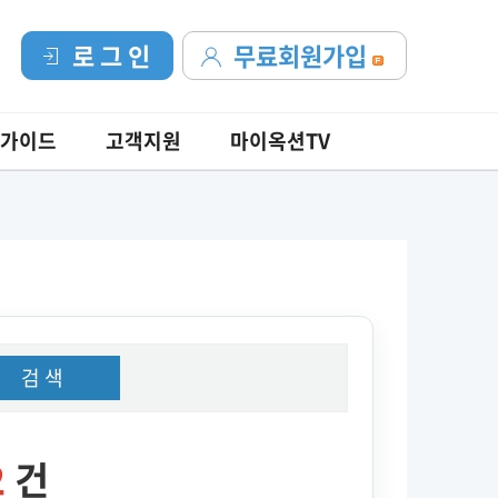
로 그 인
무료회원가입
가이드
고객지원
마이옥션TV
검 색
2
건