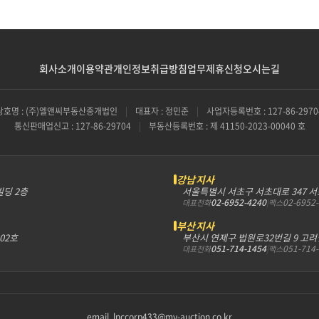
회사소개
이용약관
개인정보취급방침
업무제휴신청
오시는길
상호명 : (주)엘앤씨부동산중개법인
|
대표자 : 정민준
|
사업자등록번호 : 127-86-2970
통신판매업신고 : 127-86-29704
|
부동산등록번호 : 제 41150-2023-00040 호
강남지사
빌딩 2층
서울특별시 서초구 서초대로 347 
02-6952-4240
|
02-6952
대표전화
팩스
부산지사
302호
부산시 연제구 법원로32번길 9 고려
051-714-1454
|
051-714
대표전화
팩스
email. lnccorp433@my-auction.co.kr