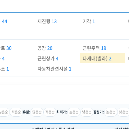
경
44
재진행
13
기각
1
파트
30
공장
20
근린주택
19
가
4
근린상가
4
다세대(빌라)
2
유소
1
자동차관련시설
1
많은순
적은순
많은순
적은순
높은순
낮은순
높은순
낮은순
유찰:
최저가:
감정가: