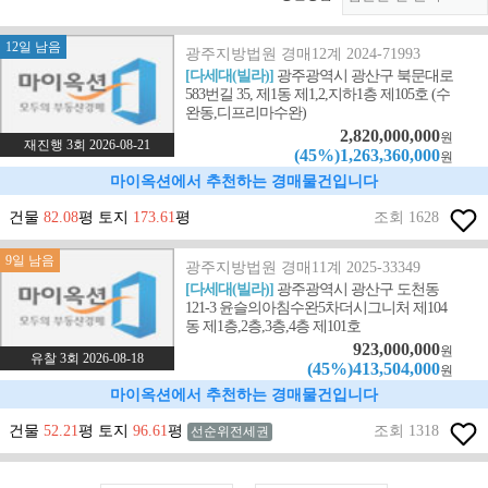
12일 남음
광주지방법원 경매12계 2024-71993
[다세대(빌라)]
광주광역시 광산구 북문대로
583번길 35, 제1동 제1,2,지하1층 제105호 (수
완동,디프리마수완)
2,820,000,000
원
재진행 3회 2026-08-21
(45%)1,263,360,000
원
마이옥션에서 추천하는 경매물건입니다
건물
82.08
평 토지
173.61
평
조회 1628
9일 남음
광주지방법원 경매11계 2025-33349
[다세대(빌라)]
광주광역시 광산구 도천동
121-3 윤슬의아침수완5차더시그니처 제104
동 제1층,2층,3층,4층 제101호
923,000,000
원
유찰 3회 2026-08-18
(45%)413,504,000
원
마이옥션에서 추천하는 경매물건입니다
건물
52.21
평 토지
96.61
평
조회 1318
선순위전세권