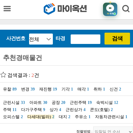
AI
챗봇
검색
사건번호
타경
추천경매물건
검색결과 :
2
건
유찰
89
변경
39
재진행
19
기각
1
매각
1
취하
1
신건
2
근린시설
33
아파트
30
공장
20
근린주택
19
숙박시설
12
주택
11
다가구주택
9
상가
4
근린상가
4
콘도(호텔)
2
오피스텔
2
다세대(빌라)
2
대지
2
주유소
1
자동차관련시설
1
정렬방법 :