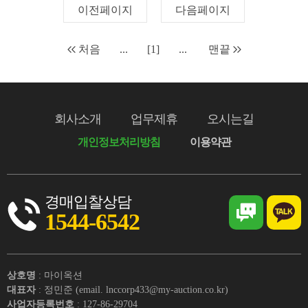
이전페이지
다음페이지
처음
...
[1]
...
맨끝
회사소개
업무제휴
오시는길
개인정보처리방침
이용약관
경매입찰상담
1544-6542
상호명
: 마이옥션
대표자
: 정민준 (email. lnccorp433@my-auction.co.kr)
사업자등록번호
: 127-86-29704