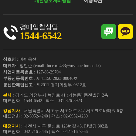
개인정보처리방침
이용약관
경매입찰상담
1544-6542
상호명
: 마이옥션
대표자
: 정민준 (email. lnccorp433@my-auction.co.kr)
사업자등록번호
: 127-86-29704
부동산등록번호
: 제41150-2023-00040호
통신판매업신고
: 제2011-경기의정부-0312호
본사
: 경기도 의정부시 녹양로 41 (가능동) 풍전빌딩 2층
대표전화 : 1544-6542 | 팩스 : 031-826-8923
강남지사
: 서울특별시 서초구 서초대로 347 서초크로바타워 6층
대표전화 : 02-6952-4240 | 팩스 : 02-6952-4230
대전지사
: 대전시 서구 둔산로 123번길 43, PJ빌딩 302호
대표전화 : 042-716-3445 | 팩스 : 042-716-7366