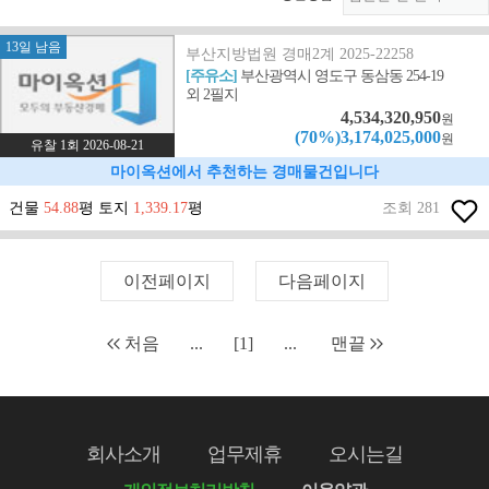
13일 남음
부산지방법원 경매2계 2025-22258
[주유소]
부산광역시 영도구 동삼동 254-19
외 2필지
4,534,320,950
원
(70%)3,174,025,000
원
유찰 1회 2026-08-21
마이옥션에서 추천하는 경매물건입니다
건물
54.88
평 토지
1,339.17
평
조회 281
이전페이지
다음페이지
처음
...
[1]
...
맨끝
회사소개
업무제휴
오시는길