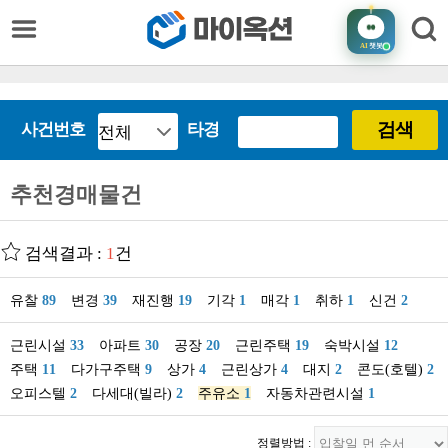
AI
챗봇
검색
사건번호
타경
추천경매물건
검색결과 :
1
건
유찰
89
변경
39
재진행
19
기각
1
매각
1
취하
1
신건
2
근린시설
33
아파트
30
공장
20
근린주택
19
숙박시설
12
주택
11
다가구주택
9
상가
4
근린상가
4
대지
2
콘도(호텔)
2
오피스텔
2
다세대(빌라)
2
주유소
1
자동차관련시설
1
정렬방법 :