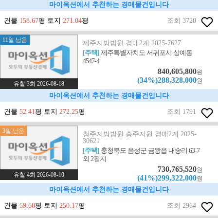
마이옥션에서 추천하는 경매물건입니다
건물
158.67
평 토지
271.04
평
조회 3720
11일 남음
제주지방법원 경매2계 2025-7627
[주택]
제주특별자치도 서귀포시 상예동
4547-4
840,605,800
원
(34%)288,328,000
원
유찰 3회 2026-08-18
마이옥션에서 추천하는 경매물건입니다
건물
52.41
평 토지
272.25
평
조회 1791
3일 남음
청주지방법원 충주지원 경매2계 2025-
30621
[주택]
충청북도 음성군 금왕읍 내송리 63-7
외 2필지
730,765,520
원
유찰 4회 2026-08-10
(41%)299,322,000
원
마이옥션에서 추천하는 경매물건입니다
건물
59.60
평 토지
250.17
평
조회 2964