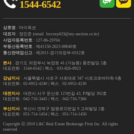
1544-6542
상호명
: 마이옥션
대표자
: 정민준 (email. lnccorp433@my-auction.co.kr)
사업자등록번호
: 127-86-29704
부동산등록번호
: 제41150-2023-00040호
통신판매업신고
: 제2011-경기의정부-0312호
본사
: 경기도 의정부시 녹양로 41 (가능동) 풍전빌딩 2층
대표전화 : 1544-6542 | 팩스 : 031-826-8923
강남지사
: 서울특별시 서초구 서초대로 347 서초크로바타워 6층
대표전화 : 02-6952-4240 | 팩스 : 02-6952-4230
대전지사
: 대전시 서구 둔산로 123번길 43, PJ빌딩 302호
대표전화 : 042-716-3445 | 팩스 : 042-716-7366
부산지사
: 부산시 연제구 법원로32번길 9 고려빌딩 2층
대표전화 : 051-714-1454 | 팩스 : 051-714-1450
Copyright ⓒ 2010 L&C Real Estate Brokerage Firm Inc. All rights
reserved.