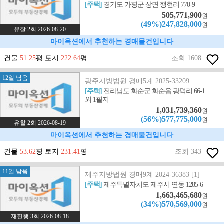
[주택]
경기도 가평군 상면 행현리 770-9
505,771,900
원
(49%)247,828,000
원
유찰 2회 2026-08-20
마이옥션에서 추천하는 경매물건입니다
건물
51.25
평 토지
222.64
평
조회 1608
12일 남음
광주지방법원 경매5계 2025-33209
[주택]
전라남도 화순군 화순읍 광덕리 66-1
외 1필지
1,031,739,360
원
(56%)577,775,000
원
유찰 2회 2026-08-19
마이옥션에서 추천하는 경매물건입니다
건물
53.62
평 토지
231.41
평
조회 343
11일 남음
제주지방법원 경매9계 2024-36383 [1]
[주택]
제주특별자치도 제주시 연동 1285-6
1,663,465,680
원
(34%)570,569,000
원
재진행 3회 2026-08-18