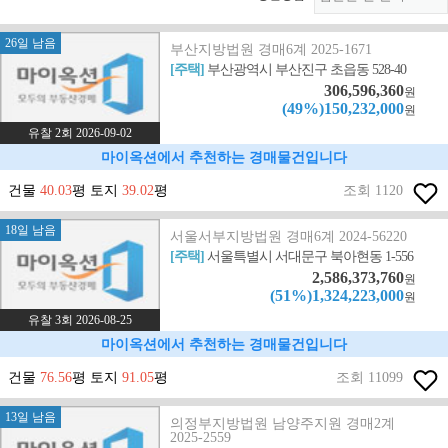
26일 남음
부산지방법원 경매6계 2025-1671
[주택]
부산광역시 부산진구 초읍동 528-40
306,596,360
원
(49%)150,232,000
원
유찰 2회 2026-09-02
마이옥션에서 추천하는 경매물건입니다
건물
40.03
평 토지
39.02
평
조회 1120
18일 남음
서울서부지방법원 경매6계 2024-56220
[주택]
서울특별시 서대문구 북아현동 1-556
2,586,373,760
원
(51%)1,324,223,000
원
유찰 3회 2026-08-25
마이옥션에서 추천하는 경매물건입니다
건물
76.56
평 토지
91.05
평
조회 11099
13일 남음
의정부지방법원 남양주지원 경매2계
2025-2559