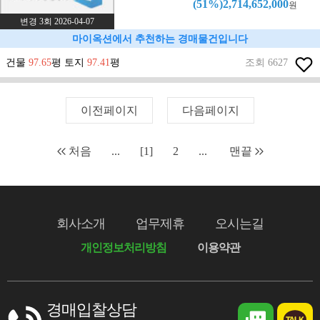
(51%)2,714,652,000
원
변경 3회 2026-04-07
마이옥션에서 추천하는 경매물건입니다
건물
97.65
평 토지
97.41
평
조회 6627
이전페이지
다음페이지
처음
...
[1]
2
...
맨끝
회사소개
업무제휴
오시는길
개인정보처리방침
이용약관
경매입찰상담