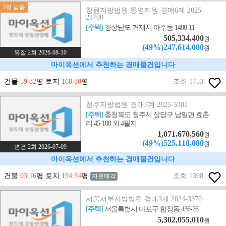
3일 남음
창원지방법원 통영지원 경매6계 2025-
21700
[주택]
경상남도 거제시 아주동 1488-11
505,334,400
원
(49%)247,614,000
원
유찰 2회 2026-08-10
마이옥션에서 추천하는 경매물건입니다
건물
59.82
평 토지
168.80
평
조회 1753
청주지방법원 경매7계 2025-5301
[주택]
충청북도 청주시 상당구 남일면 효촌
리 45-108 외 4필지
1,071,670,560
원
(49%)525,118,000
원
변경 2회 2026-07-09
마이옥션에서 추천하는 경매물건입니다
건물
93.16
평 토지
194.34
평
조회 1398
지분매각
서울서부지방법원 경매3계 2024-3370
[주택]
서울특별시 마포구 합정동 436-26
5,302,055,010
원