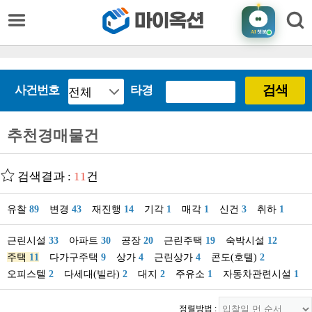
AI
챗봇
검색
사건번호
타경
추천경매물건
검색결과 :
11
건
유찰
89
변경
43
재진행
14
기각
1
매각
1
신건
3
취하
1
근린시설
33
아파트
30
공장
20
근린주택
19
숙박시설
12
주택
11
다가구주택
9
상가
4
근린상가
4
콘도(호텔)
2
오피스텔
2
다세대(빌라)
2
대지
2
주유소
1
자동차관련시설
1
정렬방법 :