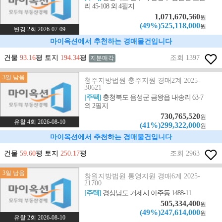
리 45-108 외 4필지
1,071,670,560
원
(49%)525,118,000
원
변경 2회 2026-07-09
마이옥션에서 추천하는 경매물건입니다
건물
93.16
평 토지
194.34
평
조회 1397
지분매각
3일 남음
청주지방법원 충주지원 경매2계 2025-
30621
[주택]
충청북도 음성군 금왕읍 내송리 63-7
외 2필지
730,765,520
원
유찰 4회 2026-08-10
(41%)299,322,000
원
마이옥션에서 추천하는 경매물건입니다
건물
59.60
평 토지
250.17
평
조회 2963
3일 남음
창원지방법원 통영지원 경매6계 2025-
21700
[주택]
경상남도 거제시 아주동 1488-11
505,334,400
원
(49%)247,614,000
원
유찰 2회 2026-08-10