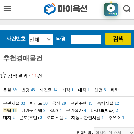
AI
챗봇
검색
사건번호
타경
추천경매물건
검색결과 :
11
건
유찰
89
변경
43
재진행
14
기각
1
매각
1
신건
3
취하
1
근린시설
33
아파트
30
공장
20
근린주택
19
숙박시설
12
주택
11
다가구주택
9
상가
4
근린상가
4
다세대(빌라)
2
대지
2
콘도(호텔)
2
오피스텔
2
자동차관련시설
1
주유소
1
정렬방법 :