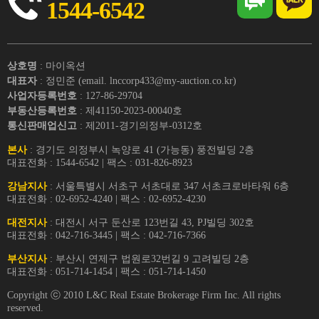
1544-6542
상호명
: 마이옥션
대표자
: 정민준 (email. lnccorp433@my-auction.co.kr)
사업자등록번호
: 127-86-29704
부동산등록번호
: 제41150-2023-00040호
통신판매업신고
: 제2011-경기의정부-0312호
본사
: 경기도 의정부시 녹양로 41 (가능동) 풍전빌딩 2층
대표전화 : 1544-6542 | 팩스 : 031-826-8923
강남지사
: 서울특별시 서초구 서초대로 347 서초크로바타워 6층
대표전화 : 02-6952-4240 | 팩스 : 02-6952-4230
대전지사
: 대전시 서구 둔산로 123번길 43, PJ빌딩 302호
대표전화 : 042-716-3445 | 팩스 : 042-716-7366
부산지사
: 부산시 연제구 법원로32번길 9 고려빌딩 2층
대표전화 : 051-714-1454 | 팩스 : 051-714-1450
Copyright ⓒ 2010 L&C Real Estate Brokerage Firm Inc. All rights
reserved.