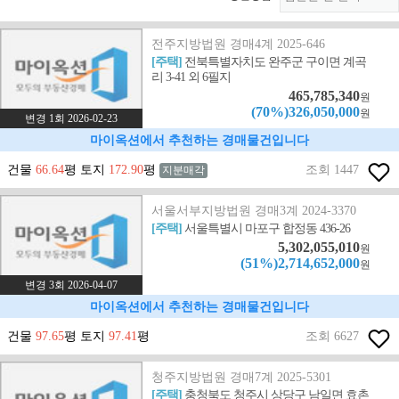
전주지방법원 경매4계 2025-646
[주택]
전북특별자치도 완주군 구이면 계곡
리 3-41 외 6필지
465,785,340
원
(70%)326,050,000
원
변경 1회 2026-02-23
마이옥션에서 추천하는 경매물건입니다
건물
66.64
평 토지
172.90
평
조회 1447
지분매각
서울서부지방법원 경매3계 2024-3370
[주택]
서울특별시 마포구 합정동 436-26
5,302,055,010
원
(51%)2,714,652,000
원
변경 3회 2026-04-07
마이옥션에서 추천하는 경매물건입니다
건물
97.65
평 토지
97.41
평
조회 6627
청주지방법원 경매7계 2025-5301
[주택]
충청북도 청주시 상당구 남일면 효촌