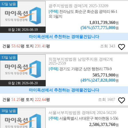
12일 남음
광주지방법원 경매5계 2025-33209
[주택]
전라남도 화순군 화순읍 광덕리 66-1
외 1필지
1,031,739,360
원
(56%)577,775,000
원
유찰 2회 2026-08-19
마이옥션에서 추천하는 경매물건입니다
건물
53.62
평 토지
231.41
평
조회 343
13일 남음
의정부지방법원 남양주지원 경매2계
2025-2559
[주택]
경기도 가평군 상면 행현리 770-9
505,771,900
원
(49%)247,828,000
원
유찰 2회 2026-08-20
마이옥션에서 추천하는 경매물건입니다
건물
51.25
평 토지
222.64
평
조회 1607
18일 남음
서울서부지방법원 경매6계 2024-56220
[주택]
서울특별시 서대문구 북아현동 1-556
2,586,373,760
원