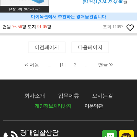
(51%)1,324,223,000
원
유찰 3회 2026-08-25
마이옥션에서 추천하는 경매물건입니다
건물
76.56
평 토지
91.05
평
조회 11097
이전페이지
다음페이지
처음
...
[1]
2
...
맨끝
회사소개
업무제휴
오시는길
개인정보처리방침
이용약관
경매입찰상담