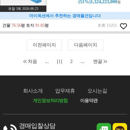
(51%)1,324,223,000
원
유찰 3회 2026-08-25
마이옥션에서 추천하는 경매물건입니다
건물
76.56
평 토지
91.05
평
조회 11211
이전페이지
다음페이지
처음
...
[1]
2
...
맨끝
회사소개
업무제휴
오시는길
개인정보처리방침
이용약관
경매입찰상담