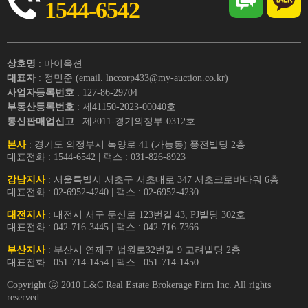
1544-6542
상호명
: 마이옥션
대표자
: 정민준 (email. lnccorp433@my-auction.co.kr)
사업자등록번호
: 127-86-29704
부동산등록번호
: 제41150-2023-00040호
통신판매업신고
: 제2011-경기의정부-0312호
본사
: 경기도 의정부시 녹양로 41 (가능동) 풍전빌딩 2층
대표전화 : 1544-6542 | 팩스 : 031-826-8923
강남지사
: 서울특별시 서초구 서초대로 347 서초크로바타워 6층
대표전화 : 02-6952-4240 | 팩스 : 02-6952-4230
대전지사
: 대전시 서구 둔산로 123번길 43, PJ빌딩 302호
대표전화 : 042-716-3445 | 팩스 : 042-716-7366
부산지사
: 부산시 연제구 법원로32번길 9 고려빌딩 2층
대표전화 : 051-714-1454 | 팩스 : 051-714-1450
Copyright ⓒ 2010 L&C Real Estate Brokerage Firm Inc. All rights
reserved.