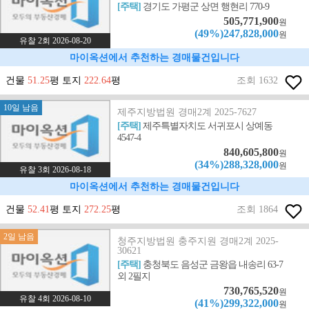
[주택]
경기도 가평군 상면 행현리 770-9
505,771,900
원
(49%)247,828,000
원
유찰 2회 2026-08-20
마이옥션에서 추천하는 경매물건입니다
건물
51.25
평 토지
222.64
평
조회 1632
10일 남음
제주지방법원 경매2계 2025-7627
[주택]
제주특별자치도 서귀포시 상예동
4547-4
840,605,800
원
(34%)288,328,000
원
유찰 3회 2026-08-18
마이옥션에서 추천하는 경매물건입니다
건물
52.41
평 토지
272.25
평
조회 1864
2일 남음
청주지방법원 충주지원 경매2계 2025-
30621
[주택]
충청북도 음성군 금왕읍 내송리 63-7
외 2필지
730,765,520
원
유찰 4회 2026-08-10
(41%)299,322,000
원