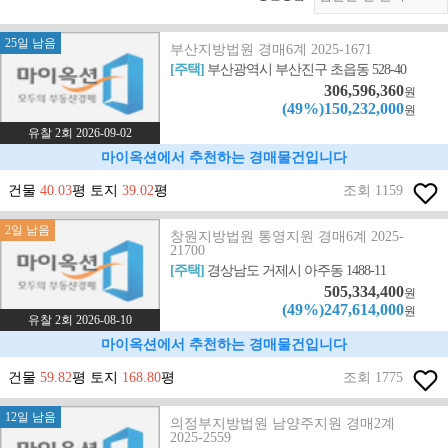
25일 남음
부산지방법원 경매6계 2025-1671
[주택]
부산광역시 부산진구 초읍동 528-40
306,596,360
원
(49%)150,232,000
원
유찰 2회 2026-09-02
마이옥션에서 추천하는 경매물건입니다
건물
40.03
평 토지
39.02
평
조회 1159
2일 남음
창원지방법원 통영지원 경매6계 2025-
21700
[주택]
경상남도 거제시 아주동 1488-11
505,334,400
원
(49%)247,614,000
원
유찰 2회 2026-08-10
마이옥션에서 추천하는 경매물건입니다
건물
59.82
평 토지
168.80
평
조회 1775
12일 남음
의정부지방법원 남양주지원 경매2계
2025-2559