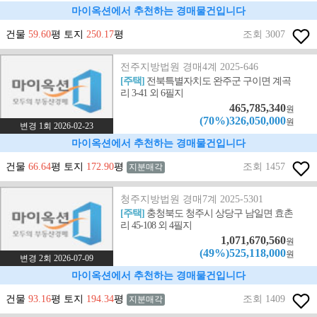
마이옥션에서 추천하는 경매물건입니다
건물
59.60
평 토지
250.17
평
조회 3007
전주지방법원 경매4계 2025-646
[주택]
전북특별자치도 완주군 구이면 계곡
리 3-41 외 6필지
465,785,340
원
(70%)326,050,000
원
변경 1회 2026-02-23
마이옥션에서 추천하는 경매물건입니다
건물
66.64
평 토지
172.90
평
조회 1457
지분매각
청주지방법원 경매7계 2025-5301
[주택]
충청북도 청주시 상당구 남일면 효촌
리 45-108 외 4필지
1,071,670,560
원
(49%)525,118,000
원
변경 2회 2026-07-09
마이옥션에서 추천하는 경매물건입니다
건물
93.16
평 토지
194.34
평
조회 1409
지분매각