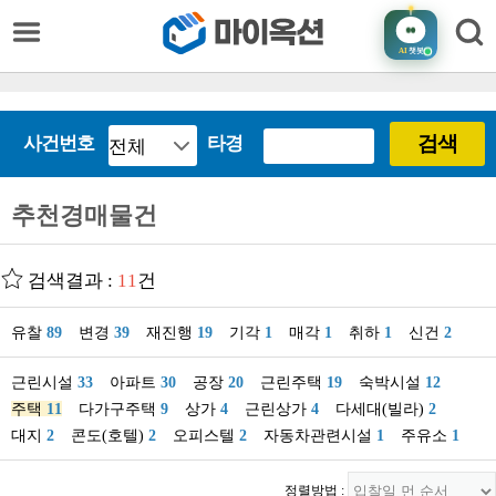
AI
챗봇
검색
사건번호
타경
추천경매물건
검색결과 :
11
건
유찰
89
변경
39
재진행
19
기각
1
매각
1
취하
1
신건
2
근린시설
33
아파트
30
공장
20
근린주택
19
숙박시설
12
주택
11
다가구주택
9
상가
4
근린상가
4
다세대(빌라)
2
대지
2
콘도(호텔)
2
오피스텔
2
자동차관련시설
1
주유소
1
정렬방법 :