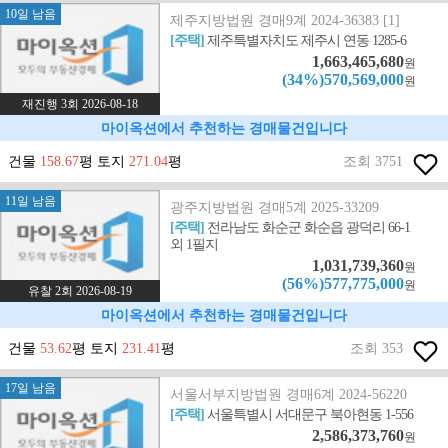
10일 남음
제주지방법원 경매9계 2024-36383 [1]
[주택]
제주특별자치도 제주시 연동 1285-6
1,663,465,680
원
(34%)570,569,000
원
재진행 3회 2026-08-18
마이옥션에서 추천하는 경매물건입니다
건물
158.67
평 토지
271.04
평
조회 3751
11일 남음
광주지방법원 경매5계 2025-33209
[주택]
전라남도 화순군 화순읍 광덕리 66-1
외 1필지
1,031,739,360
원
(56%)577,775,000
원
유찰 2회 2026-08-19
마이옥션에서 추천하는 경매물건입니다
건물
53.62
평 토지
231.41
평
조회 353
17일 남음
서울서부지방법원 경매6계 2024-56220
[주택]
서울특별시 서대문구 북아현동 1-556
2,586,373,760
원