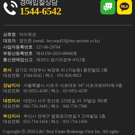
경매입찰상담
1544-6542
상호명
: 마이옥션
대표자
: 정민준 (email. lnccorp433@my-auction.co.kr)
사업자등록번호
: 127-86-29704
부동산등록번호
: 제41150-2023-00040호
통신판매업신고
: 제2011-경기의정부-0312호
본사
: 경기도 의정부시 녹양로 41 (가능동) 풍전빌딩 2층
대표전화 : 1544-6542 | 팩스 : 031-826-8923
강남지사
: 서울특별시 서초구 서초대로 347 서초크로바타워 6층
대표전화 : 02-6952-4240 | 팩스 : 02-6952-4230
대전지사
: 대전시 서구 둔산로 123번길 43, PJ빌딩 302호
대표전화 : 042-716-3445 | 팩스 : 042-716-7366
부산지사
: 부산시 연제구 법원로32번길 9 고려빌딩 2층
대표전화 : 051-714-1454 | 팩스 : 051-714-1450
Copyright ⓒ 2010 L&C Real Estate Brokerage Firm Inc. All rights