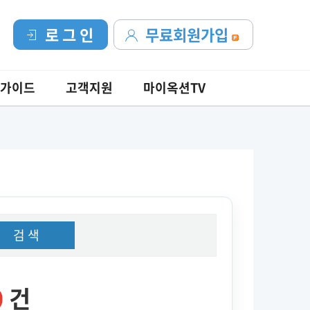
로 그 인
무료회원가입
가이드
고객지원
마이옥션TV
검 색
0
건