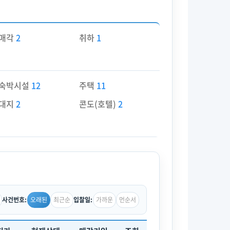
매각
2
취하
1
숙박시설
12
주택
11
대지
2
콘도(호텔)
2
오래된
최근순
가까운
먼순서
사건번호:
입찰일: