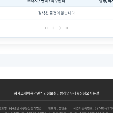
소재지 / 면적 / 특수권리
감정/최
검색된 물건이 없습니다
회사소개
이용약관
개인정보취급방침
업무제휴신청
오시는길
상호명 : (주)엘앤씨부동산중개법인
|
대표자 : 정민준
|
사업자등록번호 : 127-86-2970