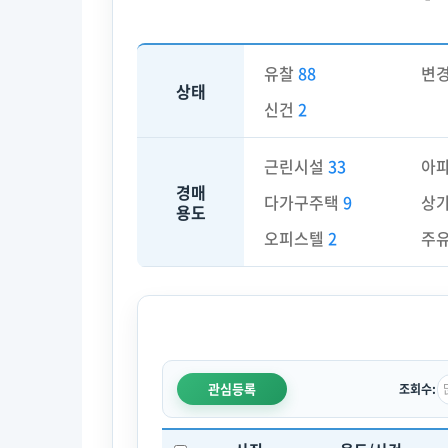
유찰
88
변
상태
신건
2
근린시설
33
아
경매
다가구주택
9
상
용도
오피스텔
2
주
관심등록
조회수: