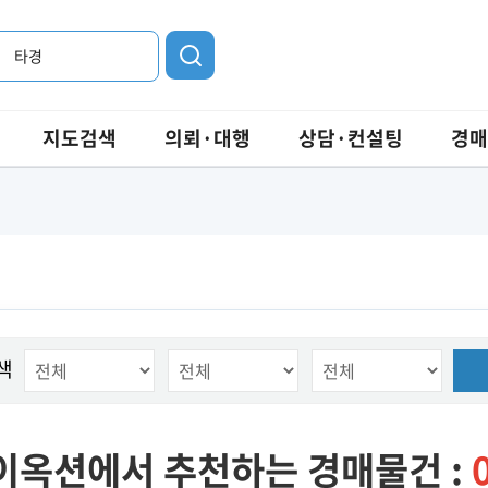
타경
지도검색
의뢰·대행
상담·컨설팅
경매
색
이옥션에서 추천하는 경매물건 :