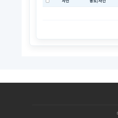
사진
용도/사건