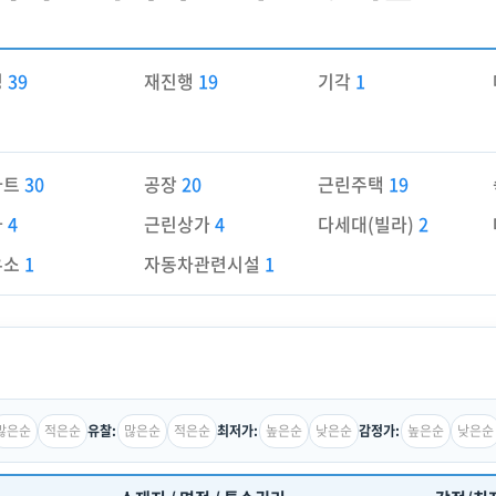
경
39
재진행
19
기각
1
파트
30
공장
20
근린주택
19
가
4
근린상가
4
다세대(빌라)
2
유소
1
자동차관련시설
1
많은순
적은순
많은순
적은순
높은순
낮은순
높은순
낮은순
유찰:
최저가:
감정가: