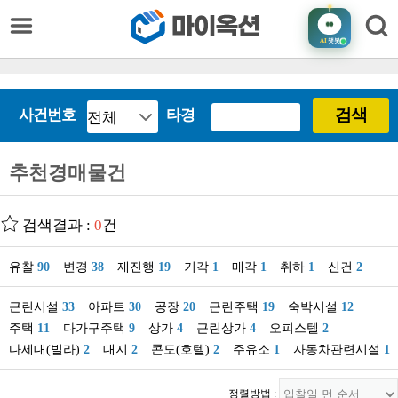
AI
챗봇
검색
사건번호
타경
추천경매물건
검색결과 :
0
건
유찰
90
변경
38
재진행
19
기각
1
매각
1
취하
1
신건
2
근린시설
33
아파트
30
공장
20
근린주택
19
숙박시설
12
주택
11
다가구주택
9
상가
4
근린상가
4
오피스텔
2
다세대(빌라)
2
대지
2
콘도(호텔)
2
주유소
1
자동차관련시설
1
정렬방법 :