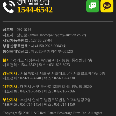
경매입찰상담
1544-6542
상호명
: 마이옥션
대표자
: 정민준 (email. lnccorp433@my-auction.co.kr)
사업자등록번호
: 127-86-29704
부동산등록번호
: 제41150-2023-00040호
통신판매업신고
: 제2011-경기의정부-0312호
본사
: 경기도 의정부시 녹양로 41 (가능동) 풍전빌딩 2층
대표전화 : 1544-6542 | 팩스 : 031-826-8923
강남지사
: 서울특별시 서초구 서초대로 347 서초크로바타워 6층
대표전화 : 02-6952-4240 | 팩스 : 02-6952-4230
대전지사
: 대전시 서구 둔산로 123번길 43, PJ빌딩 302호
대표전화 : 042-716-3445 | 팩스 : 042-716-7366
부산지사
: 부산시 연제구 법원로32번길 9 고려빌딩 2층
대표전화 : 051-714-1454 | 팩스 : 051-714-1450
Copyright ⓒ 2010 L&C Real Estate Brokerage Firm Inc. All rights