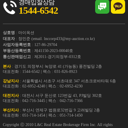
경매입찰상담
1544-6542
상호명
: 마이옥션
대표자
: 정민준 (email. lnccorp433@my-auction.co.kr)
사업자등록번호
: 127-86-29704
부동산등록번호
: 제41150-2023-00040호
통신판매업신고
: 제2011-경기의정부-0312호
본사
: 경기도 의정부시 녹양로 41 (가능동) 풍전빌딩 2층
대표전화 : 1544-6542 | 팩스 : 031-826-8923
강남지사
: 서울특별시 서초구 서초대로 347 서초크로바타워 6층
대표전화 : 02-6952-4240 | 팩스 : 02-6952-4230
대전지사
: 대전시 서구 둔산로 123번길 43, PJ빌딩 302호
대표전화 : 042-716-3445 | 팩스 : 042-716-7366
부산지사
: 부산시 연제구 법원로32번길 9 고려빌딩 2층
대표전화 : 051-714-1454 | 팩스 : 051-714-1450
Copyright ⓒ 2010 L&C Real Estate Brokerage Firm Inc. All rights