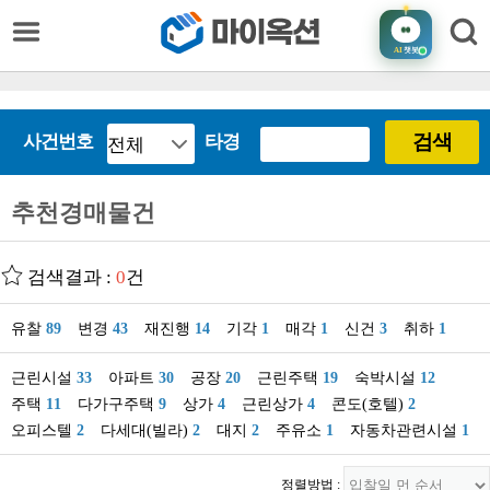
AI
챗봇
검색
사건번호
타경
추천경매물건
검색결과 :
0
건
유찰
89
변경
43
재진행
14
기각
1
매각
1
신건
3
취하
1
근린시설
33
아파트
30
공장
20
근린주택
19
숙박시설
12
주택
11
다가구주택
9
상가
4
근린상가
4
콘도(호텔)
2
오피스텔
2
다세대(빌라)
2
대지
2
주유소
1
자동차관련시설
1
정렬방법 :