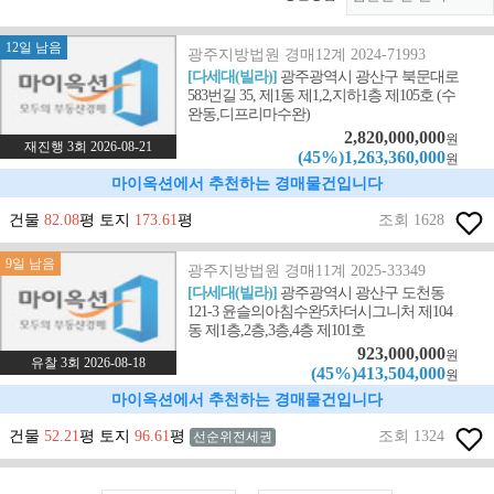
12일 남음
광주지방법원 경매12계 2024-71993
[다세대(빌라)]
광주광역시 광산구 북문대로
583번길 35, 제1동 제1,2,지하1층 제105호 (수
완동,디프리마수완)
2,820,000,000
원
재진행 3회 2026-08-21
(45%)1,263,360,000
원
마이옥션에서 추천하는 경매물건입니다
건물
82.08
평 토지
173.61
평
조회 1628
9일 남음
광주지방법원 경매11계 2025-33349
[다세대(빌라)]
광주광역시 광산구 도천동
121-3 윤슬의아침수완5차더시그니처 제104
동 제1층,2층,3층,4층 제101호
923,000,000
원
유찰 3회 2026-08-18
(45%)413,504,000
원
마이옥션에서 추천하는 경매물건입니다
건물
52.21
평 토지
96.61
평
조회 1324
선순위전세권