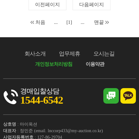
이전페이지
다음페이지
처음
...
[1]
...
맨끝
회사소개
업무제휴
오시는길
개인정보처리방침
이용약관
경매입찰상담
1544-6542
상호명
: 마이옥션
대표자
: 정민준 (email. lnccorp433@my-auction.co.kr)
사업자등록번호
: 127-86-29704