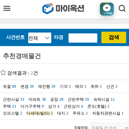
AI
챗봇
검색
사건번호
타경
추천경매물건
검색결과 :
2
건
유찰
89
변경
39
재진행
19
기각
1
매각
1
취하
1
신건
2
근린시설
33
아파트
30
공장
20
근린주택
19
숙박시설
12
주택
11
다가구주택
9
상가
4
근린상가
4
콘도(호텔)
2
오피스텔
2
다세대(빌라)
2
대지
2
주유소
1
자동차관련시설
1
정렬방법 :