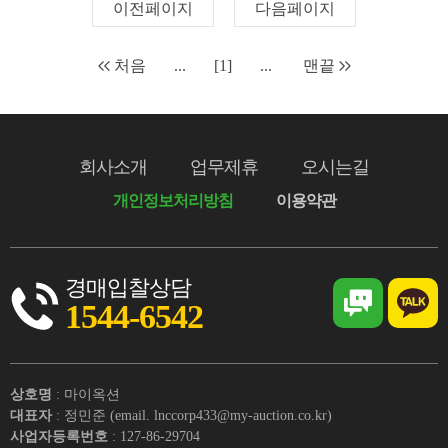
이전페이지
다음페이지
처음
...
[1]
...
맨끝
회사소개
업무제휴
오시는길
개인정보처리방침
이용약관
경매입찰상담
1544-6542
상호명
: 마이옥션
대표자
: 정민준 (email. lnccorp433@my-auction.co.kr)
사업자등록번호
: 127-86-29704