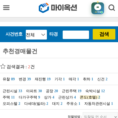
AI
챗봇
검색
사건번호
타경
추천경매물건
검색결과 :
2
건
유찰
89
변경
39
재진행
19
기각
1
매각
1
취하
1
신건
2
근린시설
33
아파트
30
공장
20
근린주택
19
숙박시설
12
주택
11
다가구주택
9
상가
4
근린상가
4
콘도(호텔)
2
오피스텔
2
다세대(빌라)
2
대지
2
주유소
1
자동차관련시설
1
정렬방법 :