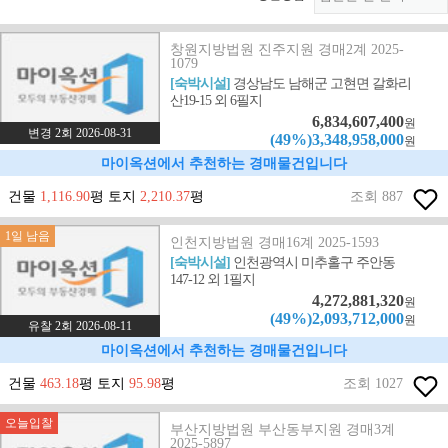
창원지방법원 진주지원 경매2계 2025-
1079
[숙박시설]
경상남도 남해군 고현면 갈화리
산19-15 외 6필지
6,834,607,400
원
변경 2회 2026-08-31
(49%)3,348,958,000
원
마이옥션에서 추천하는 경매물건입니다
건물
1,116.90
평 토지
2,210.37
평
조회 887
1일 남음
인천지방법원 경매16계 2025-1593
[숙박시설]
인천광역시 미추홀구 주안동
147-12 외 1필지
4,272,881,320
원
(49%)2,093,712,000
원
유찰 2회 2026-08-11
마이옥션에서 추천하는 경매물건입니다
건물
463.18
평 토지
95.98
평
조회 1027
오늘입찰
부산지방법원 부산동부지원 경매3계
2025-5897