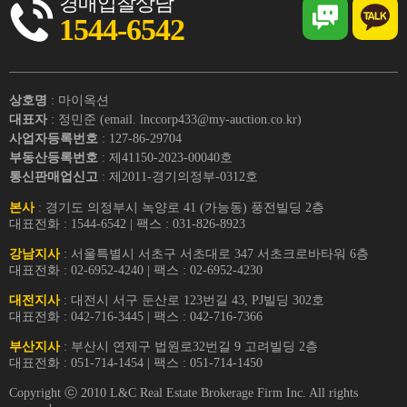
경매입찰상담
1544-6542
상호명
: 마이옥션
대표자
: 정민준 (email. lnccorp433@my-auction.co.kr)
사업자등록번호
: 127-86-29704
부동산등록번호
: 제41150-2023-00040호
통신판매업신고
: 제2011-경기의정부-0312호
본사
: 경기도 의정부시 녹양로 41 (가능동) 풍전빌딩 2층
대표전화 : 1544-6542 | 팩스 : 031-826-8923
강남지사
: 서울특별시 서초구 서초대로 347 서초크로바타워 6층
대표전화 : 02-6952-4240 | 팩스 : 02-6952-4230
대전지사
: 대전시 서구 둔산로 123번길 43, PJ빌딩 302호
대표전화 : 042-716-3445 | 팩스 : 042-716-7366
부산지사
: 부산시 연제구 법원로32번길 9 고려빌딩 2층
대표전화 : 051-714-1454 | 팩스 : 051-714-1450
Copyright ⓒ 2010 L&C Real Estate Brokerage Firm Inc. All rights