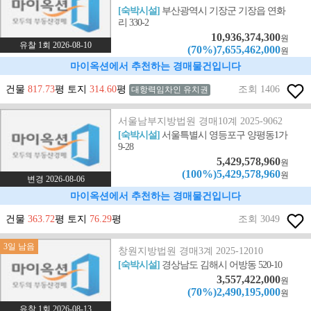
[숙박시설]
부산광역시 기장군 기장읍 연화
리 330-2
10,936,374,300
원
유찰 1회 2026-08-10
(70%)7,655,462,000
원
마이옥션에서 추천하는 경매물건입니다
건물
817.73
평 토지
314.60
평
조회 1406
대항력임차인 유치권
서울남부지방법원 경매10계 2025-9062
[숙박시설]
서울특별시 영등포구 양평동1가
9-28
5,429,578,960
원
(100%)5,429,578,960
원
변경 2026-08-06
마이옥션에서 추천하는 경매물건입니다
건물
363.72
평 토지
76.29
평
조회 3049
3일 남음
창원지방법원 경매3계 2025-12010
[숙박시설]
경상남도 김해시 어방동 520-10
3,557,422,000
원
(70%)2,490,195,000
원
유찰 1회 2026-08-13