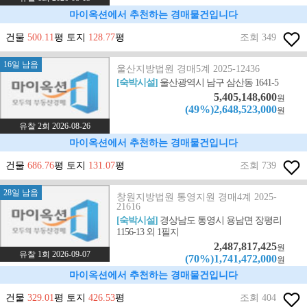
마이옥션에서 추천하는 경매물건입니다
건물
500.11
평 토지
128.77
평
조회 349
16일 남음
울산지방법원 경매5계 2025-12436
[숙박시설]
울산광역시 남구 삼산동 1641-5
5,405,148,600
원
(49%)2,648,523,000
원
유찰 2회 2026-08-26
마이옥션에서 추천하는 경매물건입니다
건물
686.76
평 토지
131.07
평
조회 739
28일 남음
창원지방법원 통영지원 경매4계 2025-
21616
[숙박시설]
경상남도 통영시 용남면 장평리
1156-13 외 1필지
2,487,817,425
원
유찰 1회 2026-09-07
(70%)1,741,472,000
원
마이옥션에서 추천하는 경매물건입니다
건물
329.01
평 토지
426.53
평
조회 404