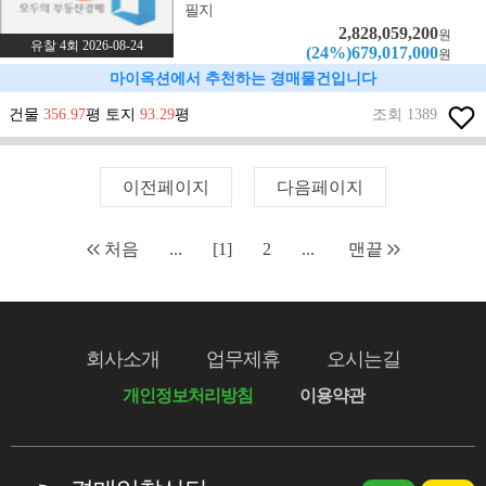
필지
2,828,059,200
원
유찰 4회 2026-08-24
(24%)679,017,000
원
마이옥션에서 추천하는 경매물건입니다
건물
356.97
평 토지
93.29
평
조회 1389
이전페이지
다음페이지
처음
...
[1]
2
...
맨끝
회사소개
업무제휴
오시는길
개인정보처리방침
이용약관