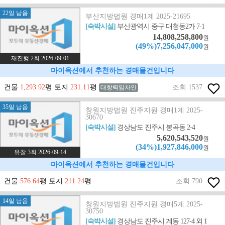
22일 남음
부산지방법원 경매1계 2025-21695
[숙박시설]
부산광역시 중구 대청동2가 7-1
14,808,258,800
원
(49%)7,256,047,000
원
재진행 2회 2026-09-01
마이옥션에서 추천하는 경매물건입니다
건물
1,293.92
평 토지
231.11
평
조회 1537
대항력임차인
35일 남음
창원지방법원 진주지원 경매1계 2025-
30670
[숙박시설]
경상남도 진주시 봉곡동 2-4
5,620,543,520
원
(34%)1,927,846,000
원
유찰 3회 2026-09-14
마이옥션에서 추천하는 경매물건입니다
건물
576.64
평 토지
211.24
평
조회 790
14일 남음
창원지방법원 진주지원 경매5계 2025-
30750
[숙박시설]
경상남도 진주시 계동 127-4 외 1