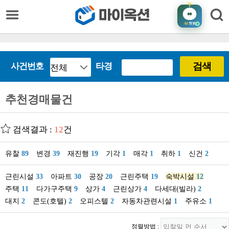
AI
챗봇
검색
사건번호
타경
추천경매물건
검색결과 :
12
건
유찰
89
변경
39
재진행
19
기각
1
매각
1
취하
1
신건
2
근린시설
33
아파트
30
공장
20
근린주택
19
숙박시설
12
주택
11
다가구주택
9
상가
4
근린상가
4
다세대(빌라)
2
대지
2
콘도(호텔)
2
오피스텔
2
자동차관련시설
1
주유소
1
정렬방법 :