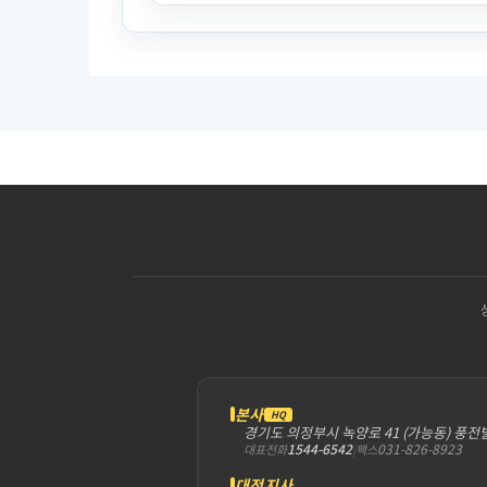
본사
HQ
경기도 의정부시 녹양로 41 (가능동) 풍전
1544-6542
|
031-826-8923
대표전화
팩스
대전지사