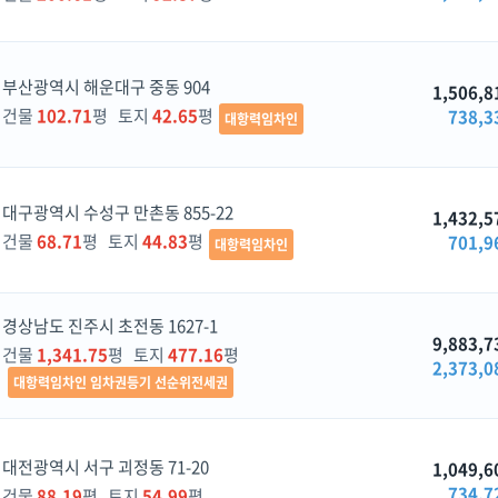
부산광역시 해운대구 중동 904
1,506,8
건물
102.71
평 토지
42.65
평
738,3
대항력임차인
대구광역시 수성구 만촌동 855-22
1,432,5
건물
68.71
평 토지
44.83
평
701,9
대항력임차인
경상남도 진주시 초전동 1627-1
9,883,7
건물
1,341.75
평 토지
477.16
평
2,373,0
대항력임차인 임차권등기 선순위전세권
대전광역시 서구 괴정동 71-20
1,049,6
734,7
건물
88.19
평 토지
54.99
평