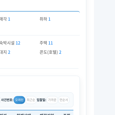
매각
1
취하
1
숙박시설
12
주택
11
대지
2
콘도(호텔)
2
오래된
최근순
가까운
먼순서
사건번호:
입찰일: