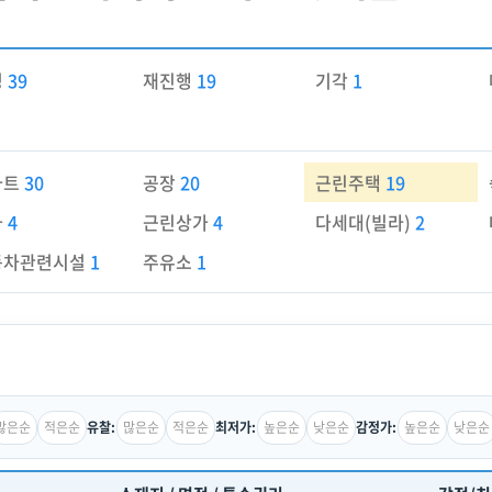
경
39
재진행
19
기각
1
파트
30
공장
20
근린주택
19
가
4
근린상가
4
다세대(빌라)
2
동차관련시설
1
주유소
1
많은순
적은순
많은순
적은순
높은순
낮은순
높은순
낮은순
유찰:
최저가:
감정가: