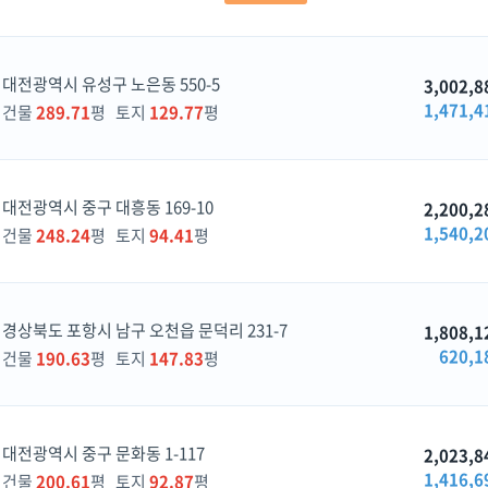
대전광역시 유성구 노은동 550-5
3,002,8
1,471,4
건물
289.71
평 토지
129.77
평
대전광역시 중구 대흥동 169-10
2,200,2
1,540,2
건물
248.24
평 토지
94.41
평
경상북도 포항시 남구 오천읍 문덕리 231-7
1,808,1
620,1
건물
190.63
평 토지
147.83
평
대전광역시 중구 문화동 1-117
2,023,8
1,416,6
건물
200.61
평 토지
92.87
평