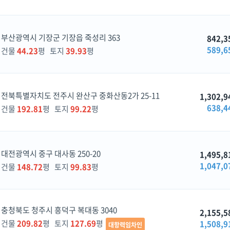
부산광역시 기장군 기장읍 죽성리 363
842,3
589,6
건물
44.23
평 토지
39.93
평
전북특별자치도 전주시 완산구 중화산동2가 25-11
1,302,9
638,4
건물
192.81
평 토지
99.22
평
대전광역시 중구 대사동 250-20
1,495,8
1,047,0
건물
148.72
평 토지
99.83
평
충청북도 청주시 흥덕구 복대동 3040
2,155,5
건물
209.82
평 토지
127.69
평
1,508,9
대항력임차인