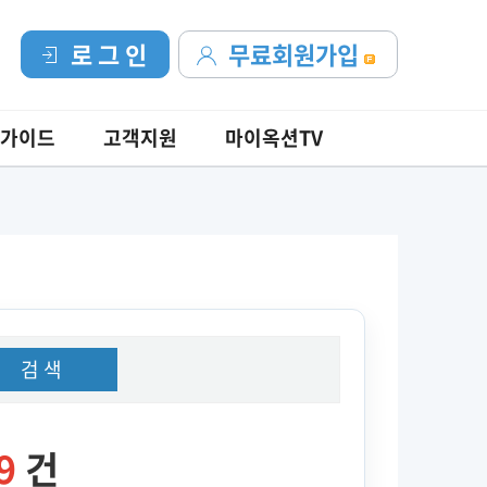
로 그 인
무료회원가입
가이드
고객지원
마이옥션TV
검 색
9
건