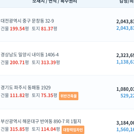
소재지 / 면적 / 특수권리
감정/
대전광역시 중구 문창동 32-9
2,043,8
2,043,8
건물
199.54
평 토지
81.37
평
경상남도 밀양시 내이동 1406-4
2,323,6
1,138,6
건물
200.71
평 토지
313.39
평
경기도 파주시 동패동 1929
1,080,0
건물
111.82
평 토지
75.35
평
529,2
위반건축물
부산광역시 해운대구 반여동 890-7 외 1필지
3,184,0
건물
315.85
평 토지
114.04
평
1,560,1
대항력임차인