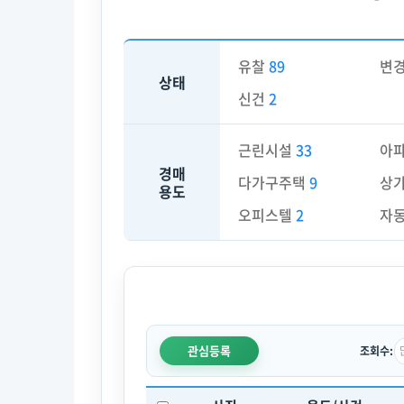
유찰
89
변
상태
신건
2
근린시설
33
아
경매
다가구주택
9
상
용도
오피스텔
2
자
관심등록
조회수: