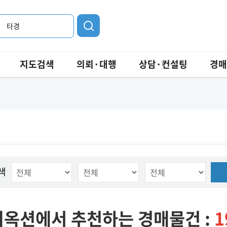
타경
지도검색
의뢰·대행
상담·컨설팅
경매
색
옥션에서 추천하는 경매물건 :
1