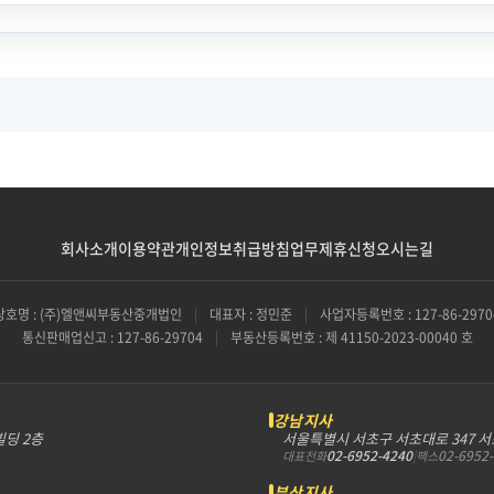
회사소개
이용약관
개인정보취급방침
업무제휴신청
오시는길
상호명 : (주)엘앤씨부동산중개법인
|
대표자 : 정민준
|
사업자등록번호 : 127-86-2970
통신판매업신고 : 127-86-29704
|
부동산등록번호 : 제 41150-2023-00040 호
강남지사
빌딩 2층
서울특별시 서초구 서초대로 347 
02-6952-4240
|
02-6952
대표전화
팩스
부산지사