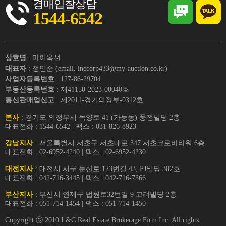
경매입찰상담
1544-6542
상호명
: 마이옥션
대표자
: 정민준 (email. lnccorp433@my-auction.co.kr)
사업자등록번호
: 127-86-29704
부동산등록번호
: 제41150-2023-00040호
통신판매업신고
: 제2011-경기의정부-0312호
본사
: 경기도 의정부시 녹양로 41 (가능동) 풍전빌딩 2층
대표전화 : 1544-6542 | 팩스 : 031-826-8923
강남지사
: 서울특별시 서초구 서초대로 347 서초크로바타워 6층
대표전화 : 02-6952-4240 | 팩스 : 02-6952-4230
대전지사
: 대전시 서구 둔산로 123번길 43, PJ빌딩 302호
대표전화 : 042-716-3445 | 팩스 : 042-716-7366
부산지사
: 부산시 연제구 법원로32번길 9 고려빌딩 2층
대표전화 : 051-714-1454 | 팩스 : 051-714-1450
Copyright ⓒ 2010 L&C Real Estate Brokerage Firm Inc. All rights