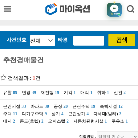
AI
챗봇
검색
사건번호
타경
추천경매물건
검색결과 :
0
건
유찰
89
변경
39
재진행
19
기각
1
매각
1
취하
1
신건
2
근린시설
33
아파트
30
공장
20
근린주택
19
숙박시설
12
주택
11
다가구주택
9
상가
4
근린상가
4
다세대(빌라)
2
대지
2
콘도(호텔)
2
오피스텔
2
자동차관련시설
1
주유소
1
정렬방법 :