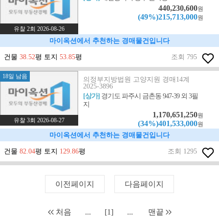
440,230,600
원
(49%)215,713,000
원
유찰 2회 2026-08-26
마이옥션에서 추천하는 경매물건입니다
건물
38.52
평 토지
53.85
평
조회 795
18일 남음
의정부지방법원 고양지원 경매14계
2025-3896
[상가]
경기도 파주시 금촌동 947-39 외 3필
지
1,170,651,250
원
유찰 3회 2026-08-27
(34%)401,533,000
원
마이옥션에서 추천하는 경매물건입니다
건물
82.04
평 토지
129.86
평
조회 1295
이전페이지
다음페이지
처음
...
[1]
...
맨끝