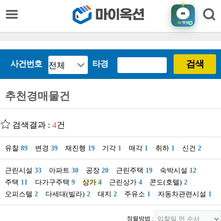
AI
챗봇
검색
사건번호
타경
추천경매물건
검색결과 :
4
건
유찰
89
변경
39
재진행
19
기각
1
매각
1
취하
1
신건
2
근린시설
33
아파트
30
공장
20
근린주택
19
숙박시설
12
주택
11
다가구주택
9
상가
4
근린상가
4
콘도(호텔)
2
오피스텔
2
다세대(빌라)
2
대지
2
주유소
1
자동차관련시설
1
정렬방법 :