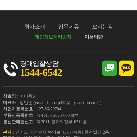
회사소개
업무제휴
오시는길
개인정보처리방침
이용약관
경매입찰상담
1544-6542
상호명
: 마이옥션
대표자
: 정민준 (email. lnccorp433@my-auction.co.kr)
사업자등록번호
: 127-86-29704
부동산등록번호
: 제41150-2023-00040호
통신판매업신고
: 제2011-경기의정부-0312호
본사
: 경기도 의정부시 녹양로 41 (가능동) 풍전빌딩 2층