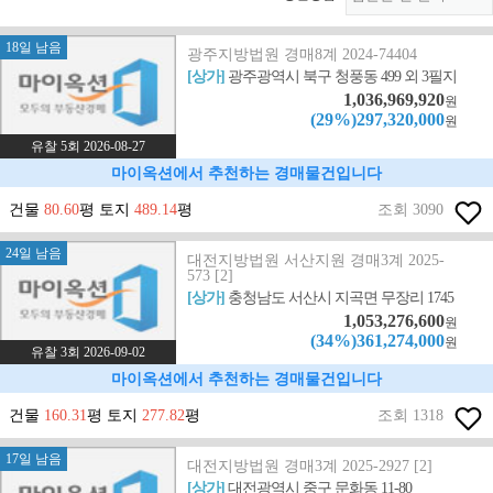
18일 남음
광주지방법원 경매8계 2024-74404
[상가]
광주광역시 북구 청풍동 499 외 3필지
1,036,969,920
원
(29%)297,320,000
원
유찰 5회 2026-08-27
마이옥션에서 추천하는 경매물건입니다
건물
80.60
평 토지
489.14
평
조회 3090
24일 남음
대전지방법원 서산지원 경매3계 2025-
573 [2]
[상가]
충청남도 서산시 지곡면 무장리 1745
1,053,276,600
원
(34%)361,274,000
원
유찰 3회 2026-09-02
마이옥션에서 추천하는 경매물건입니다
건물
160.31
평 토지
277.82
평
조회 1318
17일 남음
대전지방법원 경매3계 2025-2927 [2]
[상가]
대전광역시 중구 문화동 11-80