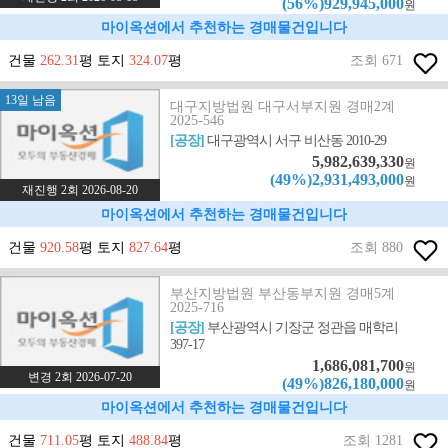
(56%)929,945,000
원
마이옥션에서 추천하는 경매물건입니다
건물
262.31
평 토지
324.07
평
조회 671
13일 남음
대구지방법원 대구서부지원 경매2계
2025-546
[공장]
대구광역시 서구 비산동 2010-29
5,982,639,330
원
(49%)2,931,493,000
원
재진행 2회 2026-08-20
마이옥션에서 추천하는 경매물건입니다
건물
920.58
평 토지
827.64
평
조회 880
부산지방법원 부산동부지원 경매5계
2025-716
[공장]
부산광역시 기장군 정관읍 매학리
397-17
1,686,081,700
원
변경 2회 2026-07-20
(49%)826,180,000
원
마이옥션에서 추천하는 경매물건입니다
건물
711.05
평 토지
488.84
평
조회 1281