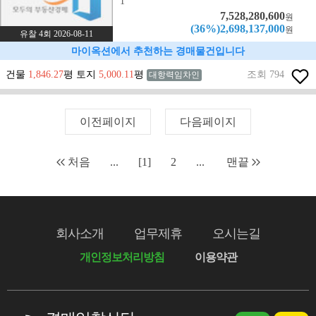
1
7,528,280,600
원
(36%)2,698,137,000
원
유찰 4회 2026-08-11
마이옥션에서 추천하는 경매물건입니다
건물
1,846.27
평 토지
5,000.11
평
조회 794
대항력임차인
이전페이지
다음페이지
처음
...
[1]
2
...
맨끝
회사소개
업무제휴
오시는길
개인정보처리방침
이용약관