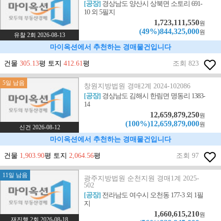
[공장]
경상남도 양산시 상북면 소토리 691-
10 외 5필지
1,723,111,550
원
(49%)844,325,000
원
유찰 2회 2026-08-13
마이옥션에서 추천하는 경매물건입니다
건물
305.13
평 토지
412.61
평
조회 823
5일 남음
창원지방법원 경매2계 2024-102086
[공장]
경상남도 김해시 한림면 명동리 1383-
14
12,659,879,250
원
(100%)12,659,879,000
원
신건 2026-08-12
마이옥션에서 추천하는 경매물건입니다
건물
1,903.90
평 토지
2,064.56
평
조회 97
11일 남음
광주지방법원 순천지원 경매1계 2025-
502
[공장]
전라남도 여수시 오천동 177-3 외 1필
지
1,660,615,210
원
재진행 2회 2026-08-18