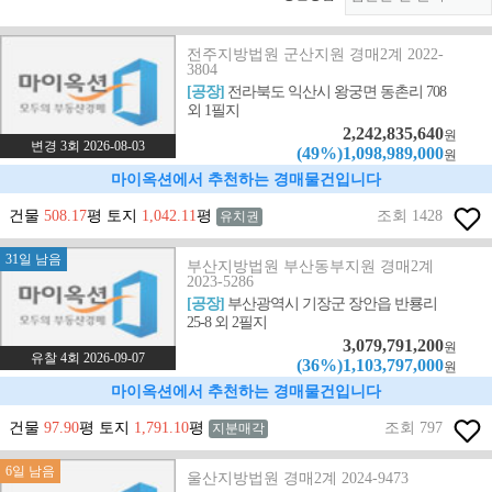
전주지방법원 군산지원 경매2계 2022-
3804
[공장]
전라북도 익산시 왕궁면 동촌리 708
외 1필지
2,242,835,640
원
변경 3회 2026-08-03
(49%)1,098,989,000
원
마이옥션에서 추천하는 경매물건입니다
건물
508.17
평 토지
1,042.11
평
조회 1428
유치권
31일 남음
부산지방법원 부산동부지원 경매2계
2023-5286
[공장]
부산광역시 기장군 장안읍 반룡리
25-8 외 2필지
3,079,791,200
원
유찰 4회 2026-09-07
(36%)1,103,797,000
원
마이옥션에서 추천하는 경매물건입니다
건물
97.90
평 토지
1,791.10
평
조회 797
지분매각
6일 남음
울산지방법원 경매2계 2024-9473