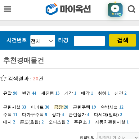
AI
챗봇
검색
사건번호
타경
추천경매물건
검색결과 :
20
건
유찰
90
변경
44
재진행
13
기각
1
매각
1
취하
1
신건
2
근린시설
33
아파트
30
공장
20
근린주택
19
숙박시설
12
주택
11
다가구주택
9
상가
4
근린상가
4
다세대(빌라)
2
대지
2
콘도(호텔)
2
오피스텔
2
주유소
1
자동차관련시설
1
정렬방법 :