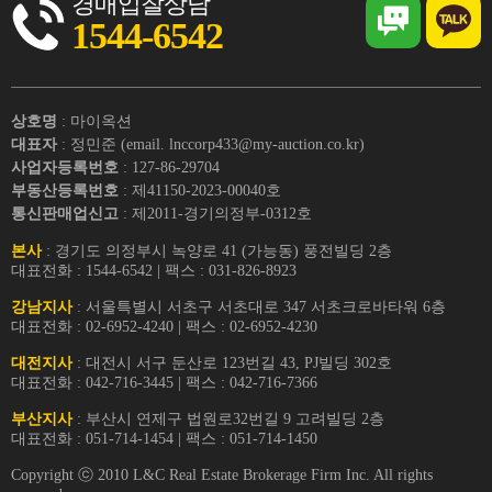
경매입찰상담
1544-6542
상호명
: 마이옥션
대표자
: 정민준 (email. lnccorp433@my-auction.co.kr)
사업자등록번호
: 127-86-29704
부동산등록번호
: 제41150-2023-00040호
통신판매업신고
: 제2011-경기의정부-0312호
본사
: 경기도 의정부시 녹양로 41 (가능동) 풍전빌딩 2층
대표전화 : 1544-6542 | 팩스 : 031-826-8923
강남지사
: 서울특별시 서초구 서초대로 347 서초크로바타워 6층
대표전화 : 02-6952-4240 | 팩스 : 02-6952-4230
대전지사
: 대전시 서구 둔산로 123번길 43, PJ빌딩 302호
대표전화 : 042-716-3445 | 팩스 : 042-716-7366
부산지사
: 부산시 연제구 법원로32번길 9 고려빌딩 2층
대표전화 : 051-714-1454 | 팩스 : 051-714-1450
Copyright ⓒ 2010 L&C Real Estate Brokerage Firm Inc. All rights