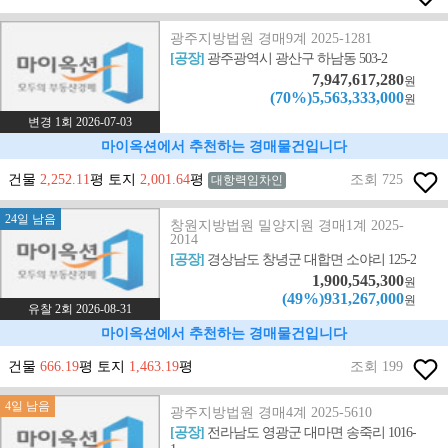
광주지방법원 경매9계 2025-1281
[공장]
광주광역시 광산구 하남동 503-2
7,947,617,280
원
(70%)5,563,333,000
원
변경 1회 2026-07-03
마이옥션에서 추천하는 경매물건입니다
건물
2,252.11
평 토지
2,001.64
평
조회 725
대항력임차인
24일 남음
창원지방법원 밀양지원 경매1계 2025-
2014
[공장]
경상남도 창녕군 대합면 소야리 125-2
1,900,545,300
원
(49%)931,267,000
원
유찰 2회 2026-08-31
마이옥션에서 추천하는 경매물건입니다
건물
666.19
평 토지
1,463.19
평
조회 199
4일 남음
광주지방법원 경매4계 2025-5610
[공장]
전라남도 영광군 대마면 송죽리 1016-