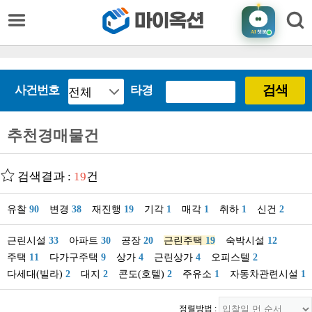
AI
챗봇
검색
사건번호
타경
추천경매물건
검색결과 :
19
건
유찰
90
변경
38
재진행
19
기각
1
매각
1
취하
1
신건
2
근린시설
33
아파트
30
공장
20
근린주택
19
숙박시설
12
주택
11
다가구주택
9
상가
4
근린상가
4
오피스텔
2
다세대(빌라)
2
대지
2
콘도(호텔)
2
주유소
1
자동차관련시설
1
정렬방법 :