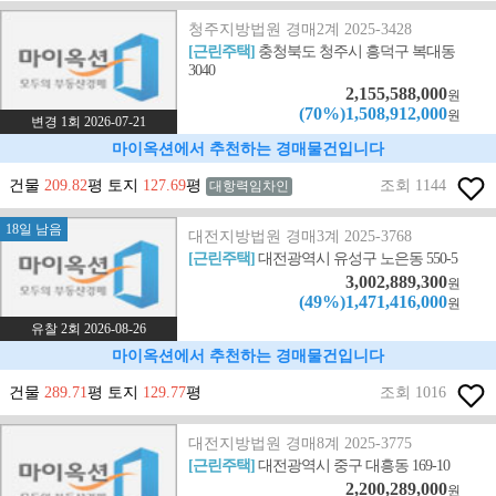
청주지방법원 경매2계 2025-3428
[근린주택]
충청북도 청주시 흥덕구 복대동
3040
2,155,588,000
원
(70%)1,508,912,000
원
변경 1회 2026-07-21
마이옥션에서 추천하는 경매물건입니다
건물
209.82
평 토지
127.69
평
조회 1144
대항력임차인
18일 남음
대전지방법원 경매3계 2025-3768
[근린주택]
대전광역시 유성구 노은동 550-5
3,002,889,300
원
(49%)1,471,416,000
원
유찰 2회 2026-08-26
마이옥션에서 추천하는 경매물건입니다
건물
289.71
평 토지
129.77
평
조회 1016
대전지방법원 경매8계 2025-3775
[근린주택]
대전광역시 중구 대흥동 169-10
2,200,289,000
원