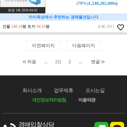
(70%)1,540,202,000
원
변경 1회 2026-04-02
마이옥션에서 추천하는 경매물건입니다
건물
248.24
평 토지
94.41
평
조회 1917
이전페이지
다음페이지
처음
...
[1]
2
...
맨끝
회사소개
업무제휴
오시는길
개인정보처리방침
이용약관
경매입찰상담