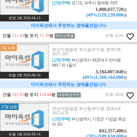
[근린주택]
경기도 파주시 동패동 1929
1,080,037,720
원
(49%)529,220,000
원
변경 2회 2026-04-15
마이옥션에서 추천하는 경매물건입니다
건물
111.82
평 토지
75.35
평
조회 4518
위반건축물
2일 남음
부산지방법원 부산동부지원 경매3계
2025-395
[근린주택]
부산광역시 해운대구 반여동
890-7 외 1필지
3,184,007,040
원
유찰 2회 2026-08-10
(49%)1,560,164,000
원
마이옥션에서 추천하는 경매물건입니다
건물
315.85
평 토지
114.04
평
조회 1810
대항력임차인
37일 남음
부산지방법원 부산동부지원 경매4계
2025-676
[근린주택]
부산광역시 기장군 기장읍 죽성
리 363
842,357,400
원
유찰 1회 2026-09-14
(70%)589,650,000
원