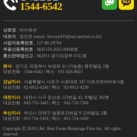
1544-6542
상호명
: 마이옥션
대표자
: 정민준 (email. lnccorp433@my-auction.co.kr)
사업자등록번호
: 127-86-29704
부동산등록번호
: 제41150-2023-00040호
통신판매업신고
: 제2011-경기의정부-0312호
본사
: 경기도 의정부시 녹양로 41 (가능동) 풍전빌딩 2층
대표전화 : 1544-6542 | 팩스 : 031-826-8923
강남지사
: 서울특별시 서초구 서초대로 347 서초크로바타워 6층
대표전화 : 02-6952-4240 | 팩스 : 02-6952-4230
대전지사
: 대전시 서구 둔산로 123번길 43, PJ빌딩 302호
대표전화 : 042-716-3445 | 팩스 : 042-716-7366
부산지사
: 부산시 연제구 법원로32번길 9 고려빌딩 2층
대표전화 : 051-714-1454 | 팩스 : 051-714-1450
Copyright ⓒ 2010 L&C Real Estate Brokerage Firm Inc. All rights
reserved.