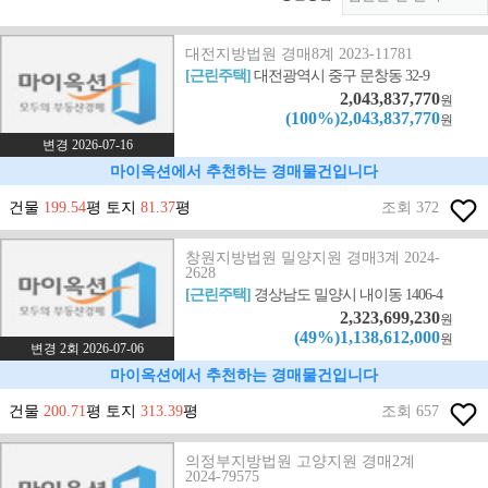
대전지방법원 경매8계 2023-11781
[근린주택]
대전광역시 중구 문창동 32-9
2,043,837,770
원
(100%)2,043,837,770
원
변경 2026-07-16
마이옥션에서 추천하는 경매물건입니다
건물
199.54
평 토지
81.37
평
조회 372
창원지방법원 밀양지원 경매3계 2024-
2628
[근린주택]
경상남도 밀양시 내이동 1406-4
2,323,699,230
원
(49%)1,138,612,000
원
변경 2회 2026-07-06
마이옥션에서 추천하는 경매물건입니다
건물
200.71
평 토지
313.39
평
조회 657
의정부지방법원 고양지원 경매2계
2024-79575