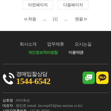
이전페이지
다음페이지
처음
...
[1]
...
맨끝
회사소개
업무제휴
오시는길
개인정보처리방침
이용약관
경매입찰상담
1544-6542
상호명
: 마이옥션
대표자
: 정민준 (email. lnccorp433@my-auction.co.kr)
사업자등록번호
: 127-86-29704