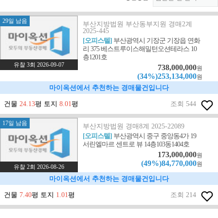
29일 남음
부산지방법원 부산동부지원 경매2계
2025-445
[오피스텔]
부산광역시 기장군 기장읍 연화
리 375 베스트루이스해밀턴오션테라스 10
층1201호
유찰 3회 2026-09-07
738,000,000
원
(34%)253,134,000
원
마이옥션에서 추천하는 경매물건입니다
건물
24.13
평 토지
8.01
평
조회 544
17일 남음
부산지방법원 경매8계 2025-22089
[오피스텔]
부산광역시 중구 중앙동4가 19
서린엘마르 센트로 뷰 14층103동1404호
173,000,000
원
(49%)84,770,000
원
유찰 2회 2026-08-26
마이옥션에서 추천하는 경매물건입니다
건물
7.40
평 토지
1.01
평
조회 214