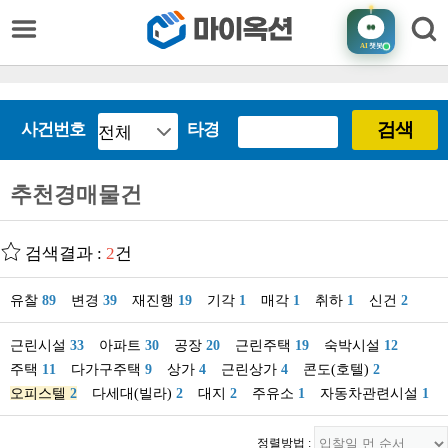
AI
챗봇
검색
사건번호
타경
추천경매물건
검색결과 :
2
건
유찰
89
변경
39
재진행
19
기각
1
매각
1
취하
1
신건
2
근린시설
33
아파트
30
공장
20
근린주택
19
숙박시설
12
주택
11
다가구주택
9
상가
4
근린상가
4
콘도(호텔)
2
오피스텔
2
다세대(빌라)
2
대지
2
주유소
1
자동차관련시설
1
정렬방법 :