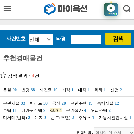
AI
챗봇
검색
사건번호
타경
추천경매물건
검색결과 :
4
건
유찰
90
변경
38
재진행
19
기각
1
매각
1
취하
1
신건
2
근린시설
33
아파트
30
공장
20
근린주택
19
숙박시설
12
주택
11
다가구주택
9
상가
4
근린상가
4
오피스텔
2
다세대(빌라)
2
대지
2
콘도(호텔)
2
주유소
1
자동차관련시설
1
정렬방법 :