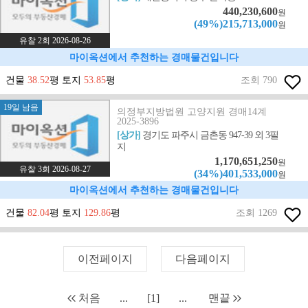
440,230,600
원
(49%)215,713,000
원
유찰 2회 2026-08-26
마이옥션에서 추천하는 경매물건입니다
건물
38.52
평 토지
53.85
평
조회 790
19일 남음
의정부지방법원 고양지원 경매14계
2025-3896
[상가]
경기도 파주시 금촌동 947-39 외 3필
지
1,170,651,250
원
유찰 3회 2026-08-27
(34%)401,533,000
원
마이옥션에서 추천하는 경매물건입니다
건물
82.04
평 토지
129.86
평
조회 1269
이전페이지
다음페이지
처음
...
[1]
...
맨끝