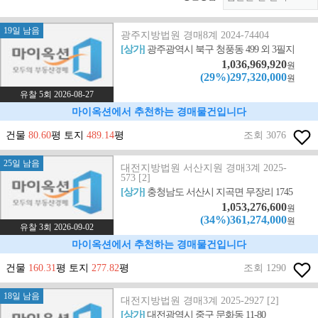
19일 남음
광주지방법원 경매8계 2024-74404
[상가]
광주광역시 북구 청풍동 499 외 3필지
1,036,969,920
원
(29%)297,320,000
원
유찰 5회 2026-08-27
마이옥션에서 추천하는 경매물건입니다
건물
80.60
평 토지
489.14
평
조회 3076
25일 남음
대전지방법원 서산지원 경매3계 2025-
573 [2]
[상가]
충청남도 서산시 지곡면 무장리 1745
1,053,276,600
원
(34%)361,274,000
원
유찰 3회 2026-09-02
마이옥션에서 추천하는 경매물건입니다
건물
160.31
평 토지
277.82
평
조회 1290
18일 남음
대전지방법원 경매3계 2025-2927 [2]
[상가]
대전광역시 중구 문화동 11-80