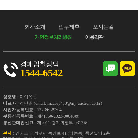
회사소개
업무제휴
오시는길
개인정보처리방침
이용약관
경매입찰상담
1544-6542
상호명
: 마이옥션
대표자
: 정민준 (email. lnccorp433@my-auction.co.kr)
사업자등록번호
: 127-86-29704
부동산등록번호
: 제41150-2023-00040호
통신판매업신고
: 제2011-경기의정부-0312호
본사
: 경기도 의정부시 녹양로 41 (가능동) 풍전빌딩 2층