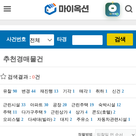
AI
챗봇
검색
사건번호
타경
추천경매물건
검색결과 :
0
건
유찰
90
변경
44
재진행
13
기각
1
매각
1
취하
1
신건
2
근린시설
33
아파트
30
공장
20
근린주택
19
숙박시설
12
주택
11
다가구주택
9
근린상가
4
상가
4
콘도(호텔)
2
오피스텔
2
다세대(빌라)
2
대지
2
주유소
1
자동차관련시설
1
정렬방법 :