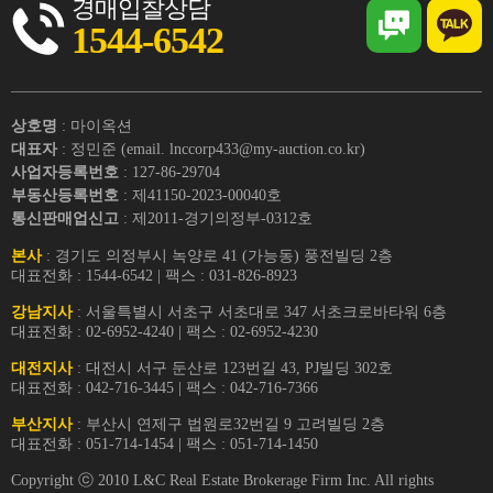
경매입찰상담
1544-6542
상호명
: 마이옥션
대표자
: 정민준 (email. lnccorp433@my-auction.co.kr)
사업자등록번호
: 127-86-29704
부동산등록번호
: 제41150-2023-00040호
통신판매업신고
: 제2011-경기의정부-0312호
본사
: 경기도 의정부시 녹양로 41 (가능동) 풍전빌딩 2층
대표전화 : 1544-6542 | 팩스 : 031-826-8923
강남지사
: 서울특별시 서초구 서초대로 347 서초크로바타워 6층
대표전화 : 02-6952-4240 | 팩스 : 02-6952-4230
대전지사
: 대전시 서구 둔산로 123번길 43, PJ빌딩 302호
대표전화 : 042-716-3445 | 팩스 : 042-716-7366
부산지사
: 부산시 연제구 법원로32번길 9 고려빌딩 2층
대표전화 : 051-714-1454 | 팩스 : 051-714-1450
Copyright ⓒ 2010 L&C Real Estate Brokerage Firm Inc. All rights