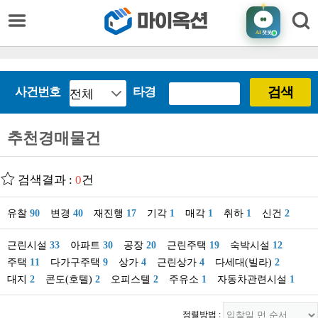
AI
챗봇
검색
사건번호
타경
추천경매물건
검색결과 :
0
건
유찰
90
변경
40
재진행
17
기각
1
매각
1
취하
1
신건
2
근린시설
33
아파트
30
공장
20
근린주택
19
숙박시설
12
주택
11
다가구주택
9
상가
4
근린상가
4
다세대(빌라)
2
대지
2
콘도(호텔)
2
오피스텔
2
주유소
1
자동차관련시설
1
정렬방법 :