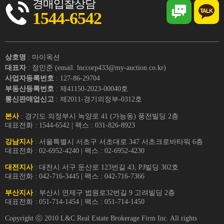
경매입찰상담
1544-6542
상호명
: 마이옥션
대표자
: 정민준 (email. lnccorp433@my-auction.co.kr)
사업자등록번호
: 127-86-29704
부동산등록번호
: 제41150-2023-00040호
통신판매업신고
: 제2011-경기의정부-0312호
본사
: 경기도 의정부시 녹양로 41 (가능동) 풍전빌딩 2층
대표전화 : 1544-6542 | 팩스 : 031-826-8923
강남지사
: 서울특별시 서초구 서초대로 347 서초크로바타워 6층
대표전화 : 02-6952-4240 | 팩스 : 02-6952-4230
대전지사
: 대전시 서구 둔산로 123번길 43, PJ빌딩 302호
대표전화 : 042-716-3445 | 팩스 : 042-716-7366
부산지사
: 부산시 연제구 법원로32번길 9 고려빌딩 2층
대표전화 : 051-714-1454 | 팩스 : 051-714-1450
Copyright ⓒ 2010 L&C Real Estate Brokerage Firm Inc. All rights