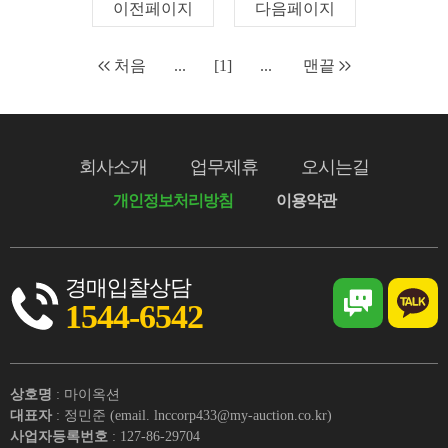
이전페이지
다음페이지
처음
...
[1]
...
맨끝
회사소개
업무제휴
오시는길
개인정보처리방침
이용약관
경매입찰상담
1544-6542
상호명
: 마이옥션
대표자
: 정민준 (email. lnccorp433@my-auction.co.kr)
사업자등록번호
: 127-86-29704