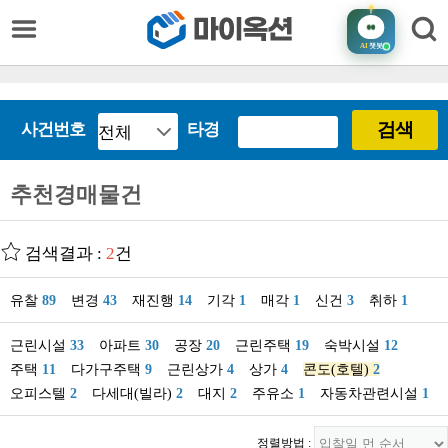
AI
챗봇
검색
사건번호
타경
추천경매물건
검색결과 :
2
건
유찰
89
변경
43
재진행
14
기각
1
매각
1
신건
3
취하
1
근린시설
33
아파트
30
공장
20
근린주택
19
숙박시설
12
주택
11
다가구주택
9
근린상가
4
상가
4
콘도(호텔)
2
오피스텔
2
다세대(빌라)
2
대지
2
주유소
1
자동차관련시설
1
정렬방법 :