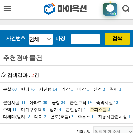
AI
챗봇
검색
사건번호
타경
추천경매물건
검색결과 :
2
건
유찰
89
변경
43
재진행
14
기각
1
매각
1
신건
3
취하
1
근린시설
33
아파트
30
공장
20
근린주택
19
숙박시설
12
주택
11
다가구주택
9
상가
4
근린상가
4
오피스텔
2
다세대(빌라)
2
대지
2
콘도(호텔)
2
주유소
1
자동차관련시설
1
정렬방법 :