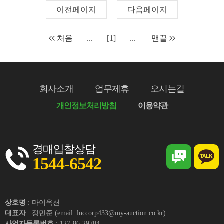
이전페이지
다음페이지
처음
...
[1]
...
맨끝
회사소개
업무제휴
오시는길
개인정보처리방침
이용약관
경매입찰상담
1544-6542
상호명
: 마이옥션
대표자
: 정민준 (email. lnccorp433@my-auction.co.kr)
사업자등록번호
: 127-86-29704