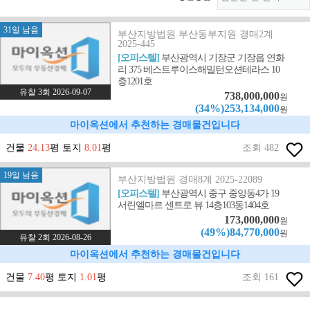
31일 남음
부산지방법원 부산동부지원 경매2계
2025-445
[오피스텔]
부산광역시 기장군 기장읍 연화
리 375 베스트루이스해밀턴오션테라스 10
층1201호
유찰 3회 2026-09-07
738,000,000
원
(34%)253,134,000
원
마이옥션에서 추천하는 경매물건입니다
건물
24.13
평 토지
8.01
평
조회 482
19일 남음
부산지방법원 경매8계 2025-22089
[오피스텔]
부산광역시 중구 중앙동4가 19
서린엘마르 센트로 뷰 14층103동1404호
173,000,000
원
(49%)84,770,000
원
유찰 2회 2026-08-26
마이옥션에서 추천하는 경매물건입니다
건물
7.40
평 토지
1.01
평
조회 161